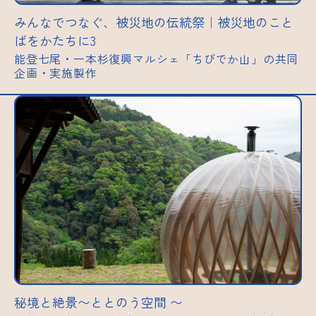
みんなでつなぐ、被災地の伝統祭｜被災地のこと
ばをかたちに3
能登七尾・一本杉復興マルシェ「ちびでか山」の共同
企画・実施製作
秘境と絶景〜ととのう空間 〜