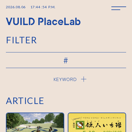
2026
.
08
.
06
17
:
44
:
55
P.M.
FILTER
#
KEYWORD
ARTICLE