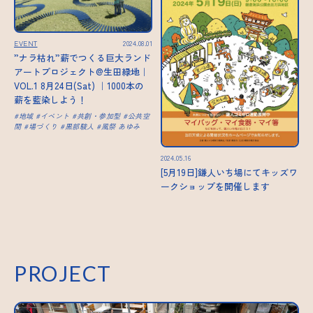
EVENT
2024.08.01
”ナラ枯れ”薪でつくる巨大ランド
アートプロジェクト@生田緑地｜
VOL.1 8月24日(Sat) ｜1000本の
薪を藍染しよう！
地域
イベント
共創・参加型
公共空
間
場づくり
黒部駿人
風祭 あゆみ
2024.05.16
[5月19日]鎌人いち場にてキッズワ
ークショップを開催します
PROJECT