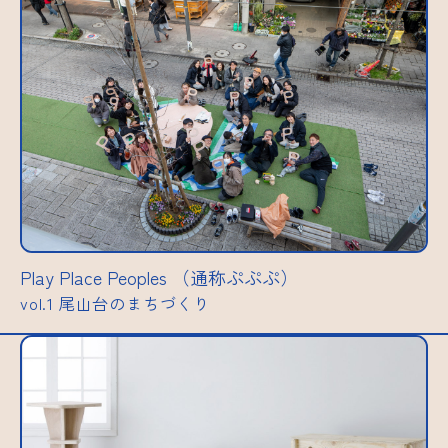
Play Place Peoples （通称ぷぷぷ）
vol.1 尾山台のまちづくり