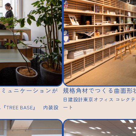
コミュニケーションが
規格角材でつくる曲面形
日建設計東京オフィス コレクテ
『TREE BASE』 内装設
ート