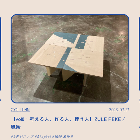
3
COLUMN
2023.07.27
【vol8：考える人、作る人、使う人】ZULE PEKE /
風祭
#デジファブ
Shopbot
風祭 あゆみ