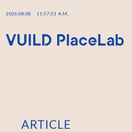
2026
.
08
.
08
11
:
57
:
53
A.M.
ARTICLE