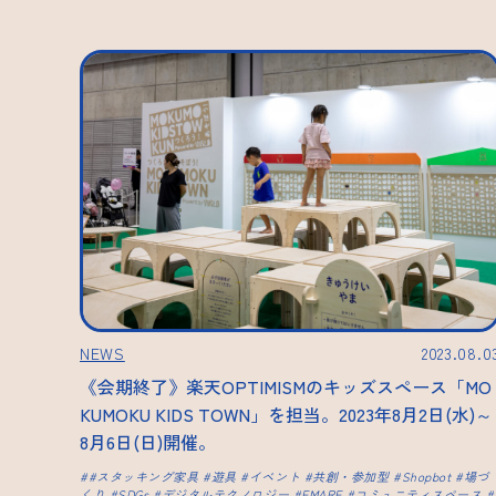
NEWS
2023.08.0
《会期終了》楽天OPTIMISMのキッズスペース「MO
KUMOKU KIDS TOWN」を担当。2023年8月2日(水)～
8月6日(日)開催。
#スタッキング家具
遊具
イベント
共創・参加型
Shopbot
場づ
くり
SDGs
デジタルテクノロジー
EMARF
コミュニティスペース