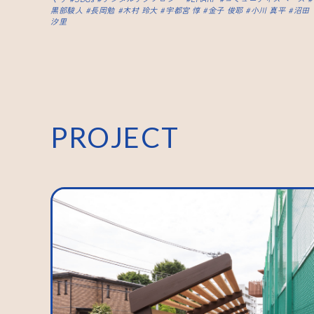
黒部駿人
長岡勉
木村 玲大
宇都宮 惇
金子 俊耶
小川 真平
沼田
汐里
PROJECT