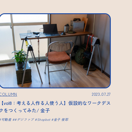
COLUMN
2023.07.27
【vol8：考える人作る人使う人】仮設的なワークデス
クをつくってみた/ 金子
可動産
#デジファブ
Shopbot
金子 俊耶