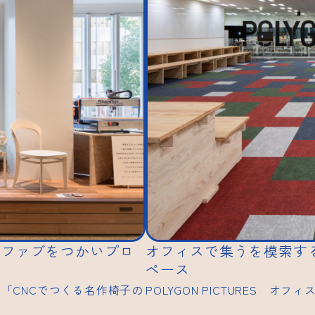
ジファブをつかいプロ
オフィスで集うを模索す
ペース
展示「CNCでつくる名作椅子の
POLYGON PICTURES 