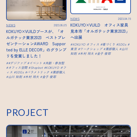
NEWS
2023.04.19
KOKUYO×VUILD オフィス家具
NEWS
2023.06.05
見本市「オルガテック東京2023」
KOKUYO×VUILDブースが、「オ
へ出展
ルガテック東京2023 ベストプレ
ゼンテーションAWARD Suppor
KOKUYO オフィス
場づくり
SDGs
東京
ワークショップ
黒部駿人
山川
ted by ELLE DECOR」のグランプ
知則
木村 玲大
金子 俊耶
リを受賞しました！
#デジファブ
イベント
共創・参加型
オフィス空間
Shopbot
KOKUYO オフ
ィス
SDGs
パラメトリック
黒部駿人
山川 知則
木村 玲大
金子 俊耶
PROJECT