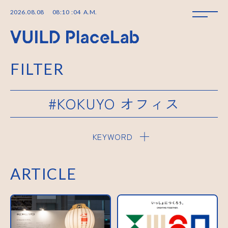
2026
.
08
.
08
08
:
10
:
04
A.M.
FILTER
#KOKUYO オフィス
KEYWORD
ARTICLE