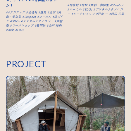
た！
地域材
地域
共創・参加型
Shopbot
ローカル
SDGs
デジタルテクノロジ
#デジファブ
地域材
遊具
地域
共
ー
ワークショップ
戸倉 一
沼田 汐里
創・参加型
Shopbot
ローカル
場づく
り
SDGs
デジタルテクノロジー
共創
型
ワークショップ
長岡勉
山川 知則
風祭 あゆみ
PROJECT