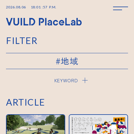
2026
.
08
.
06
18
:
01
:
57
P.M.
FILTER
#地域
KEYWORD
ARTICLE