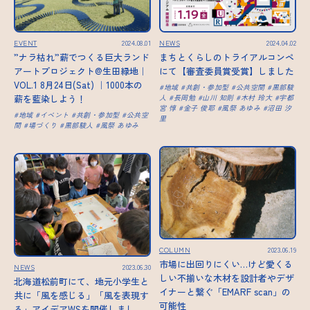
EVENT
2024.08.01
NEWS
2024.04.02
”ナラ枯れ”薪でつくる巨大ランド
まちとくらしのトライアルコンペ
アートプロジェクト@生田緑地｜
にて【審査委員賞受賞】しました
VOL.1 8月24日(Sat) ｜1000本の
地域
共創・参加型
公共空間
黒部駿
薪を藍染しよう！
人
長岡勉
山川 知則
木村 玲大
宇都
宮 惇
金子 俊耶
風祭 あゆみ
沼田 汐
地域
イベント
共創・参加型
公共空
里
間
場づくり
黒部駿人
風祭 あゆみ
COLUMN
2023.06.19
市場に出回りにくい…けど愛くる
NEWS
2023.06.30
しい不揃いな木材を設計者やデザ
北海道松前町にて、地元小学生と
イナーと繋ぐ「EMARF scan」の
共に「風を感じる」「風を表現す
可能性
る」アイデアWSを開催しまし