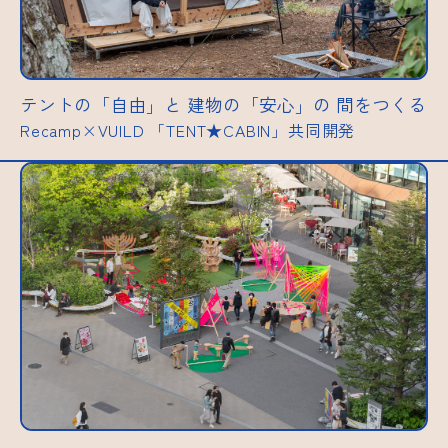
テントの「自由」と 建物の「安心」の 間をつくる
Recamp×VUILD 「TENT★CABIN」共同開発