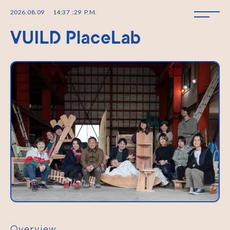
2026
.
08
.
09
14
:
37
:
31
P.M.
Overview