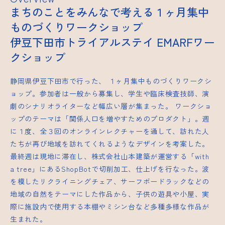
まちのことをみんなで考える１ヶ月集中
ものづくりワークショップ
伊豆下田市トライアルステイ EMARFワー
クショップ
静岡県伊豆下田市で行った、 １ヶ月集中ものづくりワークシ
ョップ。参加者は一般から募集し、学生や臨床検査技師、演
劇のシナリオライターなど幅広い層が集まった。 ワークショ
ップのテーマは「関係人口を増やすためのプロダクト」。週
に１度、全３回のオンラインレクチャーを通して、訪れた人
たちが再び地域を訪れてくれるようなデザインを考案した。
最終週は現地に滞在し、株式会社山本建築が運営する「with
a tree」にあるShopBotで切削加工、仕上げを行なった。波
を模したリクライニングチェア、サーフボードラックなどの
地域の自然をテーマにした作品から、子供の遊具や小屋、実
際に施設内で使用する本棚やミシン台など多種多様な作品が
生まれた。