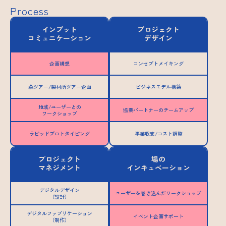
Process
インプット
プロジェクト
コミュニケーション
デザイン
企画構想
コンセプトメイキング
森ツアー/製材所ツアー企画
ビジネスモデル構築
地域/ユーザーとの
協業パートナーのチームアップ
ワークショップ
ラピッドプロトタイピング
事業収支/コスト調整
プロジェクト
場の
マネジメント
インキュベーション
デジタルデザイン
ユーザーを巻き込んだワークショップ
（設計）
デジタルファブリケーション
イベント企画サポート
（制作）