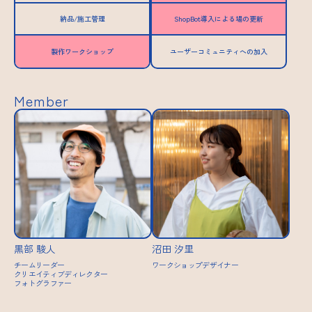
納品/施工管理
ShopBot導入による場の更新
製作ワークショップ
ユーザーコミュニティへの加入
Member
黒部 駿人
沼田 汐里
チームリーダー
ワークショップデザイナー
クリエイティブディレクター
フォトグラファー