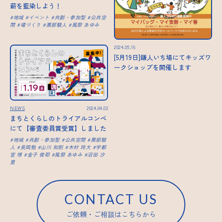
薪を藍染しよう！
地域
イベント
共創・参加型
公共空
間
場づくり
黒部駿人
風祭 あゆみ
2024.05.16
[5月19日]鎌人いち場にてキッズワ
ークショップを開催します
NEWS
2024.04.02
まちとくらしのトライアルコンペ
にて【審査委員賞受賞】しました
地域
共創・参加型
公共空間
黒部駿
人
長岡勉
山川 知則
木村 玲大
宇都
宮 惇
金子 俊耶
風祭 あゆみ
沼田 汐
里
CONTACT US
ご依頼・ご相談はこちらから