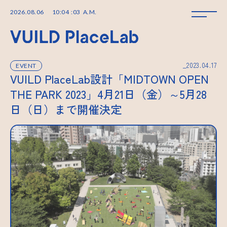
2026
.
08
.
06
10
:
04
:
03
A.M.
_2023.04.17
EVENT
VUILD PlaceLab設計「MIDTOWN OPEN
THE PARK 2023」4月21日（金）～5月28
日（日）まで開催決定