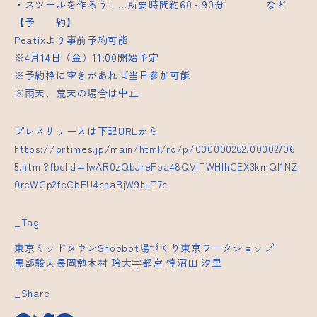
・スツールを作ろう！…所要時間約60～90分 など
【予 約】
Peatixより事前予約可能
※4月14日（金）11:00開始予定
※予約枠に空きがあれば当日参加可能
※雨天、荒天の場合は中止
プレスリリースは下記URLから
https://prtimes.jp/main/html/rd/p/000000262.00002706
5.html?fbclid=IwAR0zQbJreFba48QVITWHlhCEX3kmQI1NZ
0reWCp2feCbFU4cnaBjW9huT7c
_Tag
東京ミッドタウン
Shopbot
場づくり
東京
ワークショップ
黒部駿人
長岡勉
木村 玲大
宇都宮 惇
沼田 汐里
_Share