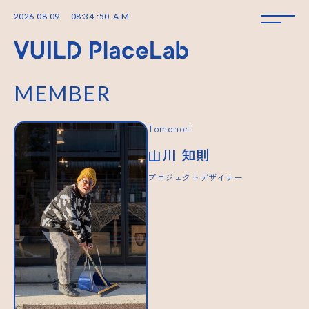
2026
.
08
.
09
08
:
34
:
50
A.M.
MEMBER
Tomonori
山川 知則
プロジェクトデザイナー