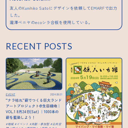
友人のKunihiko Satoにデザインを依頼してEMARFで出力
した。
瀧澤ベニヤのecoシラ合板を使用している。
RECENT POSTS
EVENT
2024.08.01
”ナラ枯れ”薪でつくる巨大ランド
アートプロジェクト@生田緑地｜
VOL.1 8月24日(Sat) ｜1000本の
薪を藍染しよう！
地域
イベント
共創・参加型
公共空