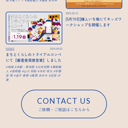
間
場づくり
黒部駿人
風祭 あゆみ
2024.05.16
[5月19日]鎌人いち場にてキッズワ
ークショップを開催します
NEWS
2024.04.02
まちとくらしのトライアルコンペ
にて【審査委員賞受賞】しました
地域
共創・参加型
公共空間
黒部駿
人
長岡勉
山川 知則
木村 玲大
宇都
宮 惇
金子 俊耶
風祭 あゆみ
沼田 汐
里
CONTACT US
ご依頼・ご相談はこちらから