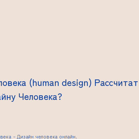
ловека (human design) Рассчитат
айну Человека?
овека –
Дизайн человека онлайн.