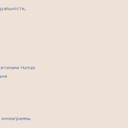
дуальности,
рхетипами Human
шне
п эннеаграммы