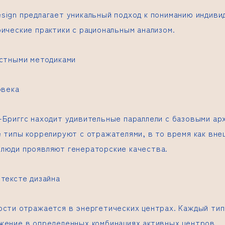
sign предлагает уникальный подход к пониманию индиви
ические практики с рациональным анализом.
естными методиками
овека
-Бриггс находит удивительные параллели с базовыми а
е типы коррелируют с отражателями, в то время как вне
люди проявляют генераторские качества.
тексте дизайна
ости отражается в энергетических центрах. Каждый ти
жение в определенных комбинациях активных центров.