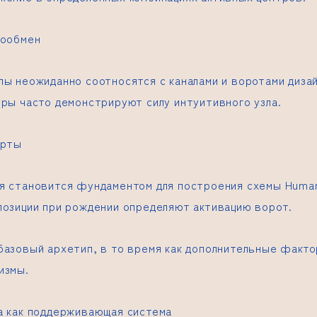
гообмен
пы неожиданно соотносятся с каналами и воротами дизай
уры часто демонстрируют силу интуитивного узла.
арты
я становится фундаментом для построения схемы Human
позиции при рождении определяют активацию ворот.
базовый архетип, в то время как дополнительные факт
измы.
а как поддерживающая система