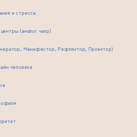
ания и стресса
центры (аналог чакр)
Генератор, Манифестор, Рефлектор, Проектор)
зайн человека
фа
рофиля
торитет