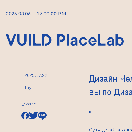
2026
.
08
.
06
17
:
00
:
01
P.M.
_2025.07.22
Дизайн Че
_Tag
вы по Диз
_Share
Суть дизайна чел