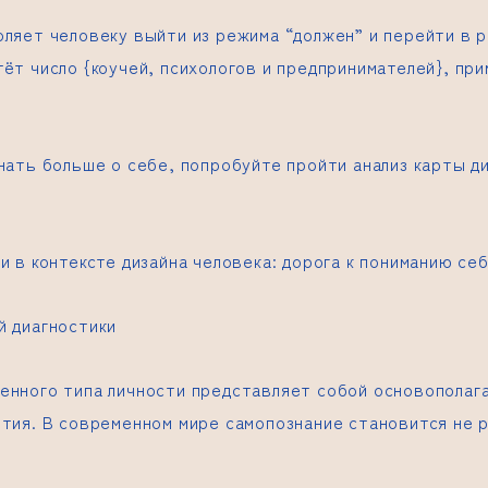
ляет человеку выйти из режима “должен” и перейти в р
тёт число {коучей, психологов и предпринимателей}, п
нать больше о себе, попробуйте пройти анализ карты д
и в контексте дизайна человека: дорога к пониманию се
й диагностики
енного типа личности представляет собой основополаг
ития. В современном мире самопознание становится не 