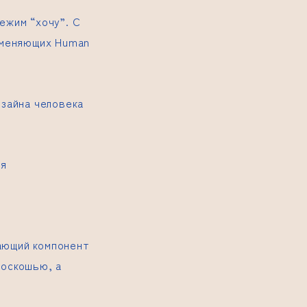
ежим “хочу”. С
рименяющих Human
изайна человека
бя
ающий компонент
роскошью, а