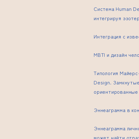
Система Human De
интегрируя эзотер
Интеграция с изв
MBTI и дизайн чел
Типология Майерс
Design. Замкнуты
ориентированные 
Эннеаграмма в кон
Эннеаграмма личн
может найти отра