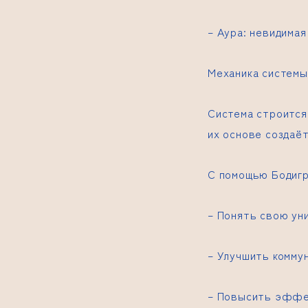
– Аура: невидимая
Механика системы
Система строится
их основе создаё
С помощью Бодиг
– Понять свою ун
– Улучшить комму
– Повысить эффе