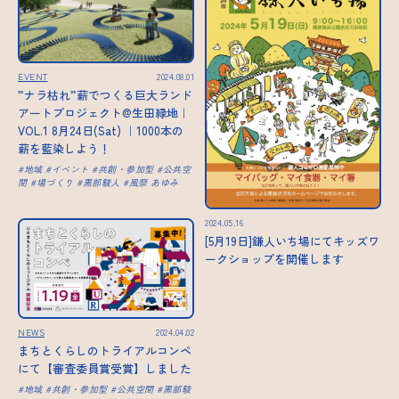
EVENT
2024.08.01
”ナラ枯れ”薪でつくる巨大ランド
アートプロジェクト@生田緑地｜
VOL.1 8月24日(Sat) ｜1000本の
薪を藍染しよう！
地域
イベント
共創・参加型
公共空
間
場づくり
黒部駿人
風祭 あゆみ
2024.05.16
[5月19日]鎌人いち場にてキッズワ
ークショップを開催します
NEWS
2024.04.02
まちとくらしのトライアルコンペ
にて【審査委員賞受賞】しました
地域
共創・参加型
公共空間
黒部駿