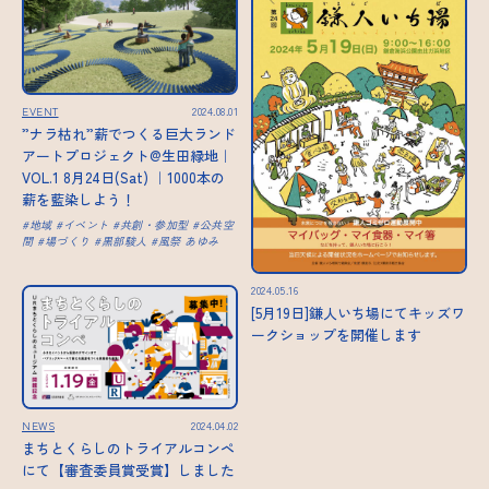
EVENT
2024.08.01
”ナラ枯れ”薪でつくる巨大ランド
アートプロジェクト@生田緑地｜
VOL.1 8月24日(Sat) ｜1000本の
薪を藍染しよう！
地域
イベント
共創・参加型
公共空
間
場づくり
黒部駿人
風祭 あゆみ
2024.05.16
[5月19日]鎌人いち場にてキッズワ
ークショップを開催します
NEWS
2024.04.02
まちとくらしのトライアルコンペ
にて【審査委員賞受賞】しました