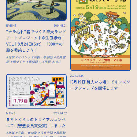
EVENT
2024.08.01
”ナラ枯れ”薪でつくる巨大ランド
アートプロジェクト@生田緑地｜
VOL.1 8月24日(Sat) ｜1000本の
薪を藍染しよう！
地域
イベント
共創・参加型
公共空
間
場づくり
黒部駿人
風祭 あゆみ
2024.05.16
[5月19日]鎌人いち場にてキッズワ
ークショップを開催します
NEWS
2024.04.02
まちとくらしのトライアルコンペ
にて【審査委員賞受賞】しました
地域
共創・参加型
公共空間
黒部駿