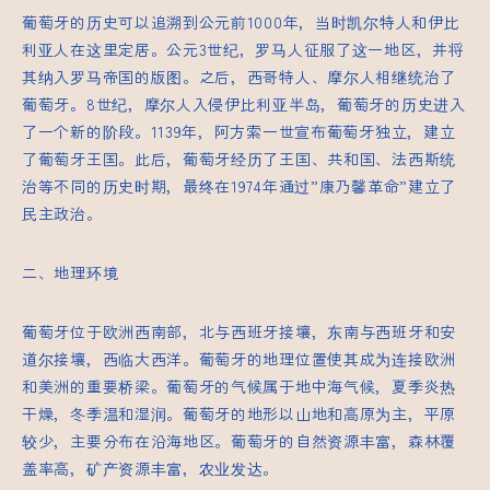
葡萄牙的历史可以追溯到公元前1000年，当时凯尔特人和伊比
利亚人在这里定居。公元3世纪，罗马人征服了这一地区，并将
其纳入罗马帝国的版图。之后，西哥特人、摩尔人相继统治了
葡萄牙。8世纪，摩尔人入侵伊比利亚半岛，葡萄牙的历史进入
了一个新的阶段。1139年，阿方索一世宣布葡萄牙独立，建立
了葡萄牙王国。此后，葡萄牙经历了王国、共和国、法西斯统
治等不同的历史时期，最终在1974年通过”康乃馨革命”建立了
民主政治。
二、地理环境
葡萄牙位于欧洲西南部，北与西班牙接壤，东南与西班牙和安
道尔接壤，西临大西洋。葡萄牙的地理位置使其成为连接欧洲
和美洲的重要桥梁。葡萄牙的气候属于地中海气候，夏季炎热
干燥，冬季温和湿润。葡萄牙的地形以山地和高原为主，平原
较少，主要分布在沿海地区。葡萄牙的自然资源丰富，森林覆
盖率高，矿产资源丰富，农业发达。