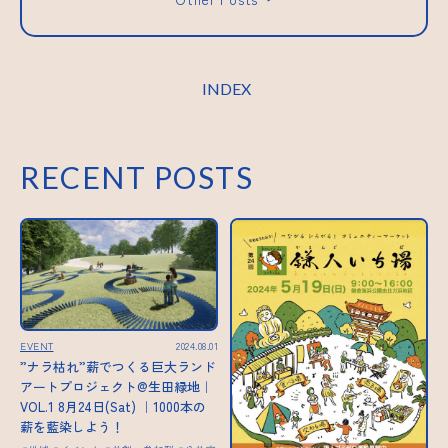
INDEX
RECENT POSTS
EVENT
2024.08.01
”ナラ枯れ”薪でつくる巨大ランド
アートプロジェクト@生田緑地｜
VOL.1 8月24日(Sat) ｜1000本の
薪を藍染しよう！