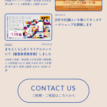
地域
イベント
共創・参加型
公共空
間
場づくり
黒部駿人
風祭 あゆみ
2024.05.16
[5月19日]鎌人いち場にてキッズワ
ークショップを開催します
NEWS
2024.04.02
まちとくらしのトライアルコンペ
にて【審査委員賞受賞】しました
地域
共創・参加型
公共空間
黒部駿
人
長岡勉
山川 知則
木村 玲大
宇都
宮 惇
金子 俊耶
風祭 あゆみ
沼田 汐
里
CONTACT US
ご依頼・ご相談はこちらから