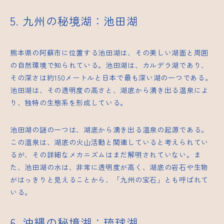
5. 九州の秘境湖：池田湖
熊本県の阿蘇市に位置する池田湖は、その美しい湖面と周囲
の自然環境で知られている。池田湖は、カルデラ湖であり、
その深さは約150メートルと日本で最も深い湖の一つである。
池田湖は、その透明度の高さと、湖底から湧き出る温泉によ
り、独特の生態系を形成している。
池田湖の謎の一つは、湖底から湧き出る温泉の起源である。
この温泉は、湖底の火山活動と関連していると考えられてい
るが、その詳細なメカニズムはまだ解明されていない。ま
た、池田湖の水は、非常に透明度が高く、湖底の岩石や生物
がはっきりと見えることから、「九州の宝石」とも呼ばれて
いる。
6. 沖縄の秘境湖：琉球湖