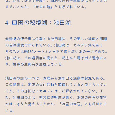
は、非常に透明度が高く、湖底の岩石や生物がはっきりと見
えることから、「天空の鏡」とも呼ばれている。
4. 四国の秘境湖：池田湖
愛媛県の伊予市に位置する池田湖は、その美しい湖面と周囲
の自然環境で知られている。池田湖は、カルデラ湖であり、
その深さは約150メートルと日本で最も深い湖の一つである。
池田湖は、その透明度の高さと、湖底から湧き出る温泉によ
り、独特の生態系を形成している。
池田湖の謎の一つは、湖底から湧き出る温泉の起源である。
この温泉は、湖底の火山活動と関連していると考えられてい
るが、その詳細なメカニズムはまだ解明されていない。ま
た、池田湖の水は、非常に透明度が高く、湖底の岩石や生物
がはっきりと見えることから、「四国の宝石」とも呼ばれて
いる。