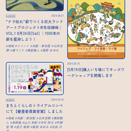
EVENT
2024.08.01
”ナラ枯れ”薪でつくる巨大ランド
アートプロジェクト@生田緑地｜
VOL.1 8月24日(Sat) ｜1000本の
薪を藍染しよう！
地域
イベント
共創・参加型
公共空
間
場づくり
黒部駿人
風祭 あゆみ
2024.05.16
[5月19日]鎌人いち場にてキッズワ
ークショップを開催します
NEWS
2024.04.02
まちとくらしのトライアルコンペ
にて【審査委員賞受賞】しました
地域
共創・参加型
公共空間
黒部駿
人
長岡勉
山川 知則
木村 玲大
宇都
宮 惇
金子 俊耶
風祭 あゆみ
沼田 汐