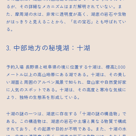
るが、その詳細なメカニズムはまだ解明されていない。ま
た、摩周湖の水は、非常に透明度が高く、湖底の岩石や生物
がはっきりと見えることから、「北の宝石」とも呼ばれてい
る。
3. 中部地方の秘境湖：十湖
予約入場
長野県と岐阜県の境に位置する十湖は、標高2,000
メートル以上の高山地帯にある湖である。十湖は、その美し
い湖面と周囲のアルペン風景で知られ、登山家や自然愛好家
に人気のスポットである。十湖は、その高度と寒冷な気候に
より、独特の生態系を形成している。
十湖の謎の一つは、湖底に存在する「十湖の謎の構造物」で
ある。この構造物は、湖底の岩石や土壌と異なる物質で構成
されており、その起源や目的が不明である。また、十湖の水