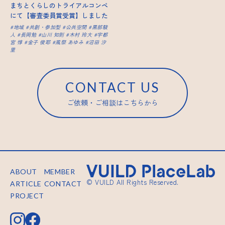
まちとくらしのトライアルコンペ
にて【審査委員賞受賞】しました
地域
共創・参加型
公共空間
黒部駿
人
長岡勉
山川 知則
木村 玲大
宇都
宮 惇
金子 俊耶
風祭 あゆみ
沼田 汐
里
CONTACT US
ご依頼・ご相談はこちらから
ABOUT
MEMBER
© VUILD All Rights Reserved.
ARTICLE
CONTACT
PROJECT