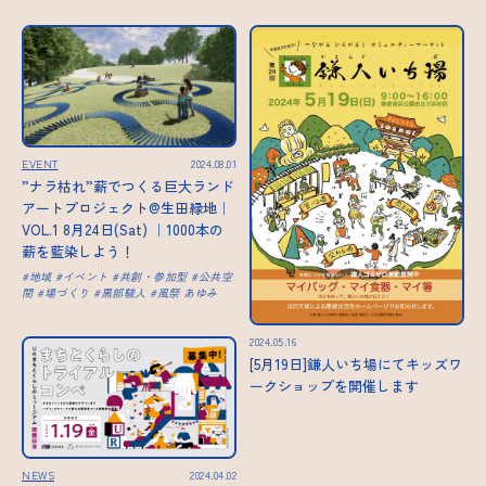
EVENT
2024.08.01
”ナラ枯れ”薪でつくる巨大ランド
アートプロジェクト@生田緑地｜
VOL.1 8月24日(Sat) ｜1000本の
薪を藍染しよう！
地域
イベント
共創・参加型
公共空
間
場づくり
黒部駿人
風祭 あゆみ
2024.05.16
[5月19日]鎌人いち場にてキッズワ
ークショップを開催します
NEWS
2024.04.02