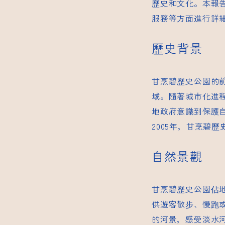
歷史和文化。本報
服務等方面進行詳
歷史背景
甘烹碧歷史公園的
域。隨著城市化進
地政府意識到保護
2005年，甘烹碧
歷
自然景觀
甘烹碧歷史公園佔
供遊客散步、慢跑
的河景，感受淡水