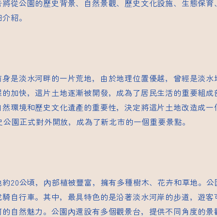
告將從公園的歷史背景、自然景觀、歷史文化設施、生態保育
細介紹。
前身是淡水河畔的一片荒地，由於地理位置優越，曾經是淡水
程的加快，這片土地逐漸被開發，成為了居民生活的重要組成部
自然環境和歷史文化遺產的重要性，決定將這片土地改造成一
史公園
正式對外開放，成為了新北市的一個重要景點。
地約20公頃，內部植被豐富，擁有多種樹木、花卉和草地。公
或騎自行車。其中，最具特色的是沿著淡水河岸的步道，遊客
河的自然魅力。公園內還設有多個觀景台，提供不同角度的景