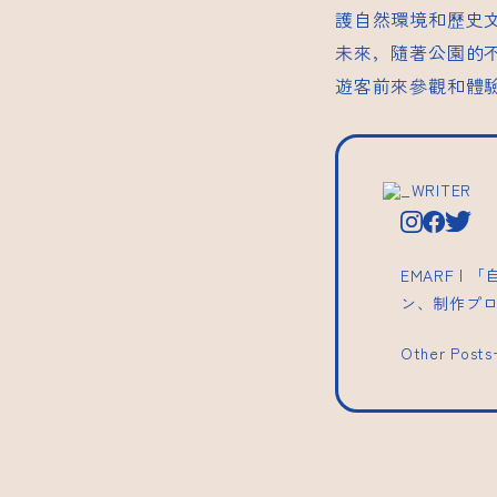
護自然環境和歷史
未來，隨著公園的
遊客前來參觀和體
_WRITER
EMARF 
ン、制作プ
Other Post