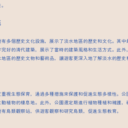
景。
施
設有多個歷史文化設施，展示了淡水地區的歷史和文化。其中
存完好的清代建築，展示了當時的建築風格和生活方式。此外
水地區的歷史文物和藝術品，讓遊客更深入地了解淡水的歷史
度重視生態保育，通過多種措施來保護和促進生態多樣性。公
生動植物的棲息地。此外，公園還定期進行植物種植和維護，
設有鳥類觀察站，供遊客觀察和研究鳥類，促進生態教育。