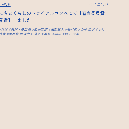
NEWS
2024.04.02
まちとくらしのトライアルコンペにて【審査委員賞
受賞】しました
地域
共創・参加型
公共空間
黒部駿人
長岡勉
山川 知則
木村
玲大
宇都宮 惇
金子 俊耶
風祭 あゆみ
沼田 汐里