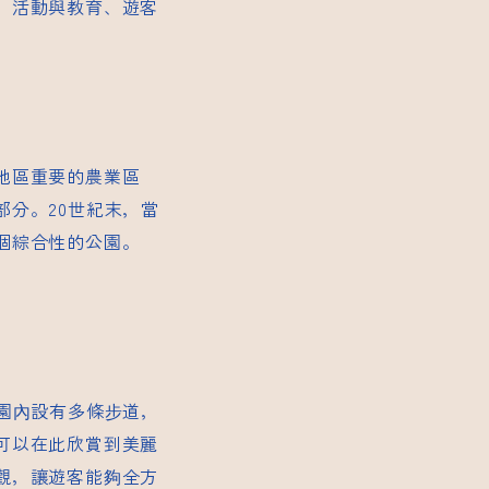
、活動與教育、遊客
地區重要的農業區
分。20世紀末，當
個綜合性的公園。
園內設有多條步道，
可以在此欣賞到美麗
觀，讓遊客能夠全方