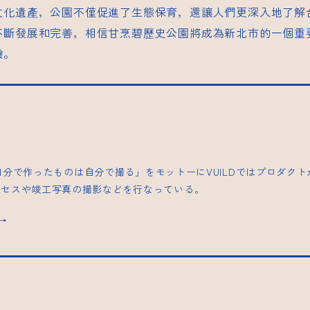
文化遺產，公園不僅促進了生態保育，還讓人們更深入地了解
不斷發展和完善，相信甘烹碧歷史公園將成為新北市的一個重
驗。
| 「自分で作ったものは自分で撮る」をモットーにVUILDではプロダク
ロセスや竣工写真の撮影などを行なっている。
s→