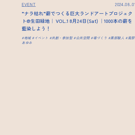
EVENT
2024.08.0
”ナラ枯れ”薪でつくる巨大ランドアートプロジェク
ト@生田緑地｜ VOL.1 8月24日(Sat) ｜1000本の薪を
藍染しよう！
地域
イベント
共創・参加型
公共空間
場づくり
黒部駿人
風祭
あゆみ