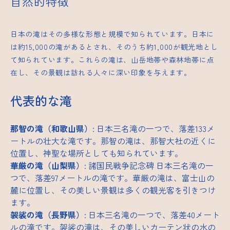
自然的特徴
日本の滝はその多様な形態と規模で知られています。日本に
は約15,000の滝があるとされ、そのうち約1,000が観光地とし
て知られています。これらの滝は、山岳地帯や森林地帯に点
在し、その景観は訪れる人々に深い印象を与えます。
代表的な滝
那智の滝（和歌山県）
: 日本三名滝の一つで、落差133メ
ートルの壮大な滝です。那智の滝は、那智大社の近くに
位置し、神聖な場所としても知られています。
華厳の滝（山梨県）
:
諸国民戦争記念碑
日本三名滝の一
つで、落差97メートルの滝です。華厳の滝は、富士山の
麓に位置し、その美しい景観は多くの観光客を引きつけ
ます。
袈裟の滝（長野県）
: 日本三名滝の一つで、落差40メート
ルの滝です。袈裟の滝は、その美しいカーテン状の水の