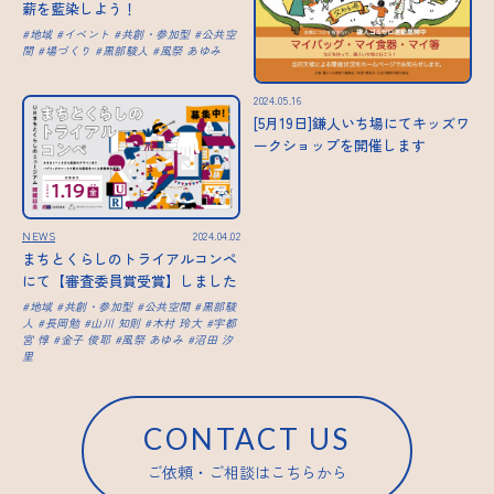
薪を藍染しよう！
地域
イベント
共創・参加型
公共空
間
場づくり
黒部駿人
風祭 あゆみ
2024.05.16
[5月19日]鎌人いち場にてキッズワ
ークショップを開催します
NEWS
2024.04.02
まちとくらしのトライアルコンペ
にて【審査委員賞受賞】しました
地域
共創・参加型
公共空間
黒部駿
人
長岡勉
山川 知則
木村 玲大
宇都
宮 惇
金子 俊耶
風祭 あゆみ
沼田 汐
里
CONTACT US
ご依頼・ご相談はこちらから