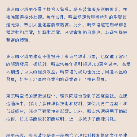
東京晴空塔的夜景同樣令人驚嘆。塔身裝飾著多彩的燈光，在
夜晚顯得格外壯觀。每年12月，晴空塔還會舉辦特別的聖誕節
燈光秀，吸引大量遊客前來觀賞。此外，晴空塔還定期舉辦各
種活動和展覽，如藝術展覽、音樂會和節日慶典，為遊客提供
豐富的體驗。
東京晴空塔的建造不僅提升了東京的城市形象，也促進了當地
的經濟發展。據統計，晴空塔每年吸引超過300萬名遊客，為當
地創造了巨大的經濟效益。晴空塔的成功也促進了周邊地區的
發展，如押上地區的商業和旅遊業得到了快速發展。
東京晴空塔的建造過程中，環保問題也受到了高度重視。在建
造過程中，採用了多種環保技術和材料，如使用再生混凝土和
低碳鋼材，減少了對環境的影響。此外，晴空塔還採用了節能
技術，如太陽能板和節能照明，進一步減少了能源消耗。
總的來說，東京晴空塔是一座融合了現代科技和傳統文化的建