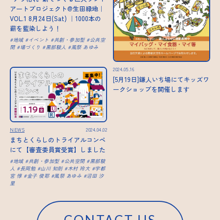
アートプロジェクト@生田緑地｜
VOL.1 8月24日(Sat) ｜1000本の
薪を藍染しよう！
地域
イベント
共創・参加型
公共空
間
場づくり
黒部駿人
風祭 あゆみ
2024.05.16
[5月19日]鎌人いち場にてキッズワ
ークショップを開催します
NEWS
2024.04.02
まちとくらしのトライアルコンペ
にて【審査委員賞受賞】しました
地域
共創・参加型
公共空間
黒部駿
人
長岡勉
山川 知則
木村 玲大
宇都
宮 惇
金子 俊耶
風祭 あゆみ
沼田 汐
里