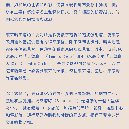
素，如和風的曲線和色彩，使其在現代都市景觀中獨樹一幟。
塔身主要由鋼筋混凝土和鋼材建成，具有極高的抗震能力，能
夠抵禦強烈的地震和颱風。
東京晴空塔的主要功能是作為數字電視和電波發射塔，為東京
及周邊地區提供穩定的通訊服務。除了通訊功能外，晴空塔還
設有多個觀景台，供遊客俯瞰東京的壯麗景色。其中，位於350
米高度的「天望廳」（Tembo Deck）和450米高度的「天望廳
天頂」（Tembo Galleria）是最受歡迎的觀景台。遊客可以在
這些觀景台上欣賞到東京的全景，包括東京塔、皇居、東京灣
等著名景點。
除了觀景台，東京晴空塔還設有多個商業設施，如購物中心、
餐廳和展覽館。晴空塔町（Solamachi）是塔底的一個大型購
物中心，擁有超過300家店鋪，包括時尚品牌、餐廳、遊戲中心
和電影院。這裡是遊客購物和休閒的好去處，提供了豐富的娛
樂和購物選擇。