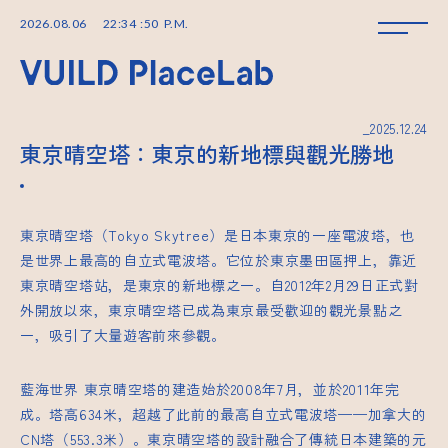
2026
.
08
.
06
22
:
34
:
50
P.M.
_2025.12.24
東京晴空塔：東京的新地標與觀光勝地
東京晴空塔（Tokyo Skytree）是日本東京的一座電波塔，也
是世界上最高的自立式電波塔。它位於東京墨田區押上，靠近
東京晴空塔站，是東京的新地標之一。自2012年2月29日正式對
外開放以來，東京晴空塔已成為東京最受歡迎的觀光景點之
一，吸引了大量遊客前來參觀。
藍海世界
東京晴空塔的建造始於2008年7月，並於2011年完
成。塔高634米，超越了此前的最高自立式電波塔——加拿大的
CN塔（553.3米）。東京晴空塔的設計融合了傳統日本建築的元