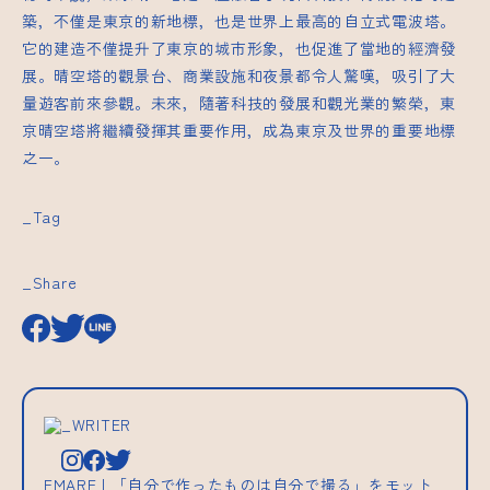
築，不僅是東京的新地標，也是世界上最高的自立式電波塔。
它的建造不僅提升了東京的城市形象，也促進了當地的經濟發
展。晴空塔的觀景台、商業設施和夜景都令人驚嘆，吸引了大
量遊客前來參觀。未來，隨著科技的發展和觀光業的繁榮，東
京晴空塔將繼續發揮其重要作用，成為東京及世界的重要地標
之一。
_Tag
_Share
_WRITER
EMARF | 「自分で作ったものは自分で撮る」をモット