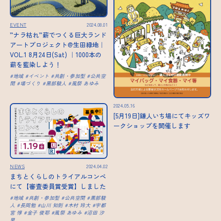
EVENT
2024.08.01
”ナラ枯れ”薪でつくる巨大ランド
アートプロジェクト@生田緑地｜
VOL.1 8月24日(Sat) ｜1000本の
薪を藍染しよう！
地域
イベント
共創・参加型
公共空
間
場づくり
黒部駿人
風祭 あゆみ
2024.05.16
[5月19日]鎌人いち場にてキッズワ
ークショップを開催します
NEWS
2024.04.02
まちとくらしのトライアルコンペ
にて【審査委員賞受賞】しました
地域
共創・参加型
公共空間
黒部駿
人
長岡勉
山川 知則
木村 玲大
宇都
宮 惇
金子 俊耶
風祭 あゆみ
沼田 汐
里