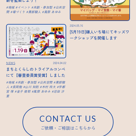
薪を藍染しよう！
地域
イベント
共創・参加型
公共空
間
場づくり
黒部駿人
風祭 あゆみ
2024.05.16
[5月19日]鎌人いち場にてキッズワ
ークショップを開催します
NEWS
2024.04.02
まちとくらしのトライアルコンペ
にて【審査委員賞受賞】しました
地域
共創・参加型
公共空間
黒部駿
人
長岡勉
山川 知則
木村 玲大
宇都
宮 惇
金子 俊耶
風祭 あゆみ
沼田 汐
里
CONTACT US
ご依頼・ご相談はこちらから