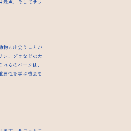
注意点、そしてサフ
動物と出会うことが
リン、ゾウなどの大
これらのパークは、
重要性を学ぶ機会を
います。サファリエ