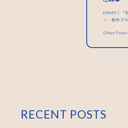
EMARF 
ン、制作プ
Other Post
RECENT POSTS