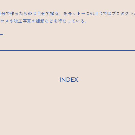
| 「自分で作ったものは自分で撮る」をモットーにVUILDではプロダク
ロセスや竣工写真の撮影などを行なっている。
s→
INDEX