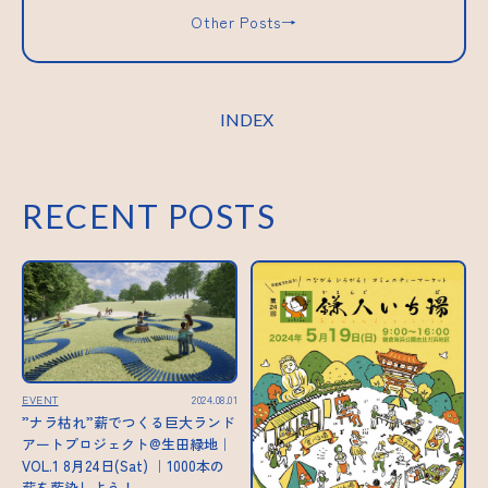
Other Posts→
INDEX
RECENT POSTS
EVENT
2024.08.01
”ナラ枯れ”薪でつくる巨大ランド
アートプロジェクト@生田緑地｜
VOL.1 8月24日(Sat) ｜1000本の
薪を藍染しよう！