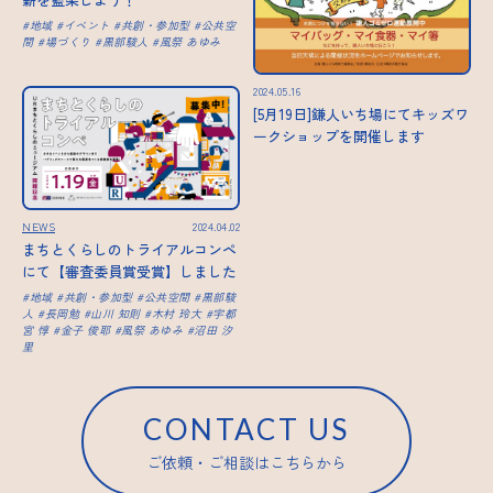
地域
イベント
共創・参加型
公共空
間
場づくり
黒部駿人
風祭 あゆみ
2024.05.16
[5月19日]鎌人いち場にてキッズワ
ークショップを開催します
NEWS
2024.04.02
まちとくらしのトライアルコンペ
にて【審査委員賞受賞】しました
地域
共創・参加型
公共空間
黒部駿
人
長岡勉
山川 知則
木村 玲大
宇都
宮 惇
金子 俊耶
風祭 あゆみ
沼田 汐
里
CONTACT US
ご依頼・ご相談はこちらから