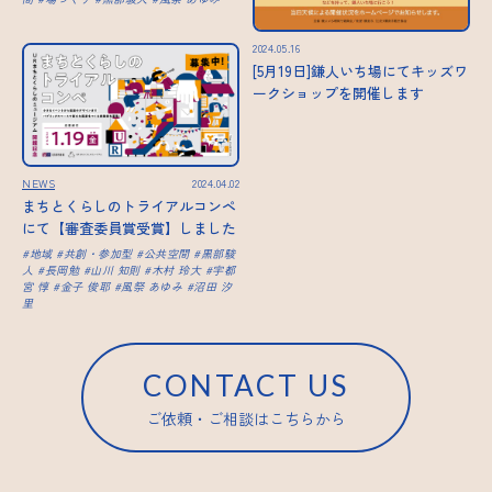
2024.05.16
[5月19日]鎌人いち場にてキッズワ
ークショップを開催します
NEWS
2024.04.02
まちとくらしのトライアルコンペ
にて【審査委員賞受賞】しました
地域
共創・参加型
公共空間
黒部駿
人
長岡勉
山川 知則
木村 玲大
宇都
宮 惇
金子 俊耶
風祭 あゆみ
沼田 汐
里
CONTACT US
ご依頼・ご相談はこちらから