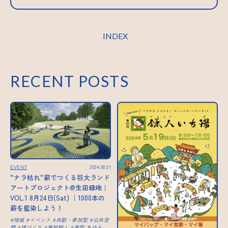
INDEX
RECENT POSTS
EVENT
2024.08.01
”ナラ枯れ”薪でつくる巨大ランド
アートプロジェクト@生田緑地｜
VOL.1 8月24日(Sat) ｜1000本の
薪を藍染しよう！
地域
イベント
共創・参加型
公共空
間
場づくり
黒部駿人
風祭 あゆみ