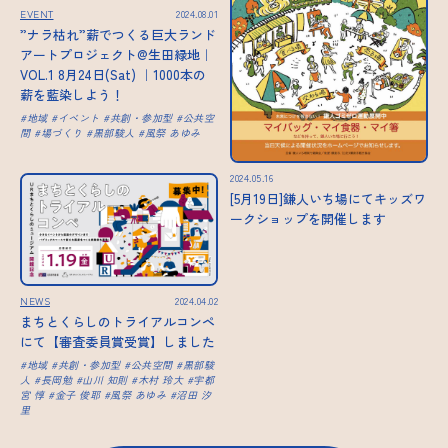
EVENT
2024.08.01
”ナラ枯れ”薪でつくる巨大ランド
アートプロジェクト@生田緑地｜
VOL.1 8月24日(Sat) ｜1000本の
薪を藍染しよう！
地域
イベント
共創・参加型
公共空
間
場づくり
黒部駿人
風祭 あゆみ
2024.05.16
[5月19日]鎌人いち場にてキッズワ
ークショップを開催します
NEWS
2024.04.02
まちとくらしのトライアルコンペ
にて【審査委員賞受賞】しました
地域
共創・参加型
公共空間
黒部駿
人
長岡勉
山川 知則
木村 玲大
宇都
宮 惇
金子 俊耶
風祭 あゆみ
沼田 汐
里