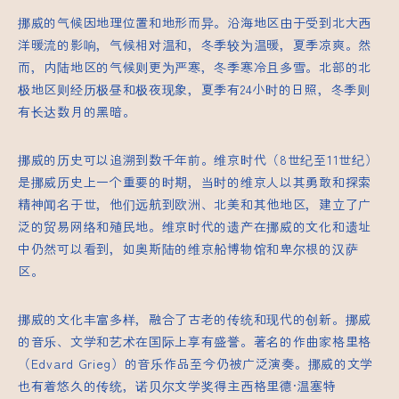
挪威的气候因地理位置和地形而异。沿海地区由于受到北大西
洋暖流的影响，气候相对温和，冬季较为温暖，夏季凉爽。然
而，内陆地区的气候则更为严寒，冬季寒冷且多雪。北部的北
极地区则经历极昼和极夜现象，夏季有24小时的日照，冬季则
有长达数月的黑暗。
挪威的历史可以追溯到数千年前。维京时代（8世纪至11世纪）
是挪威历史上一个重要的时期，当时的维京人以其勇敢和探索
精神闻名于世，他们远航到欧洲、北美和其他地区，建立了广
泛的贸易网络和殖民地。维京时代的遗产在挪威的文化和遗址
中仍然可以看到，如奥斯陆的维京船博物馆和卑尔根的汉萨
区。
挪威的文化丰富多样，融合了古老的传统和现代的创新。挪威
的音乐、文学和艺术在国际上享有盛誉。著名的作曲家格里格
（Edvard Grieg）的音乐作品至今仍被广泛演奏。挪威的文学
也有着悠久的传统，诺贝尔文学奖得主西格里德·温塞特