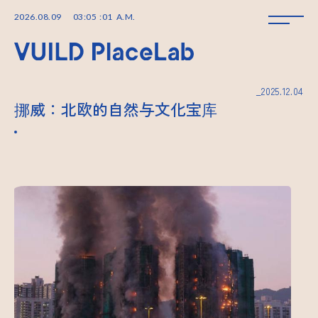
2026
.
08
.
09
03
:
05
:
01
A.M.
_2025.12.04
挪威：北欧的自然与文化宝库