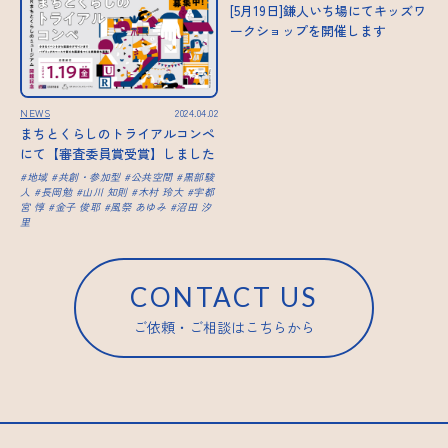
[5月19日]鎌人いち場にてキッズワ
ークショップを開催します
NEWS
2024.04.02
まちとくらしのトライアルコンペ
にて【審査委員賞受賞】しました
地域
共創・参加型
公共空間
黒部駿
人
長岡勉
山川 知則
木村 玲大
宇都
宮 惇
金子 俊耶
風祭 あゆみ
沼田 汐
里
CONTACT US
ご依頼・ご相談はこちらから