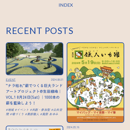
INDEX
RECENT POSTS
EVENT
2024.08.01
”ナラ枯れ”薪でつくる巨大ランド
アートプロジェクト@生田緑地｜
VOL.1 8月24日(Sat) ｜1000本の
薪を藍染しよう！
地域
イベント
共創・参加型
公共空
間
場づくり
黒部駿人
風祭 あゆみ
2024.05.16