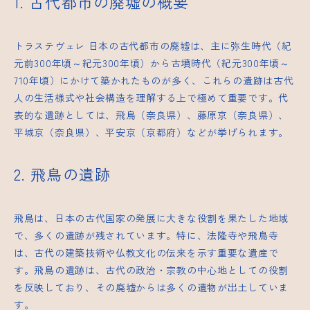
1. 古代都市の廃墟の概要
トラステヴェレ
日本の古代都市の廃墟は、主に弥生時代（紀
元前300年頃～紀元300年頃）から古墳時代（紀元300年頃～
710年頃）にかけて築かれたものが多く、これらの遺跡は古代
人の生活様式や社会構造を理解する上で極めて重要です。代
表的な遺跡としては、飛鳥（奈良県）、藤原京（奈良県）、
平城京（奈良県）、平安京（京都府）などが挙げられます。
2. 飛鳥の遺跡
飛鳥は、日本の古代国家の発展に大きな役割を果たした地域
で、多くの遺跡が残されています。特に、法隆寺や飛鳥寺
は、古代の建築技術や仏教文化の伝来を示す重要な遺産で
す。飛鳥の遺跡は、古代の政治・宗教の中心地としての役割
を反映しており、その廃墟からは多くの遺物が出土していま
す。