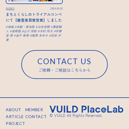
NEWS
2024.04.02
まちとくらしのトライアルコンペ
にて【審査委員賞受賞】しました
地域
共創・参加型
公共空間
黒部駿
人
長岡勉
山川 知則
木村 玲大
宇都
宮 惇
金子 俊耶
風祭 あゆみ
沼田 汐
里
CONTACT US
ご依頼・ご相談はこちらから
ABOUT
MEMBER
© VUILD All Rights Reserved.
ARTICLE
CONTACT
PROJECT