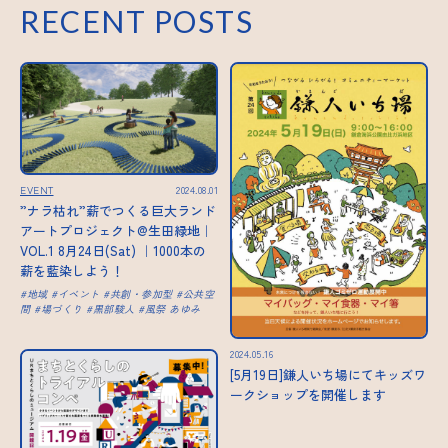
RECENT POSTS
EVENT
2024.08.01
”ナラ枯れ”薪でつくる巨大ランド
アートプロジェクト@生田緑地｜
VOL.1 8月24日(Sat) ｜1000本の
薪を藍染しよう！
地域
イベント
共創・参加型
公共空
間
場づくり
黒部駿人
風祭 あゆみ
2024.05.16
[5月19日]鎌人いち場にてキッズワ
ークショップを開催します