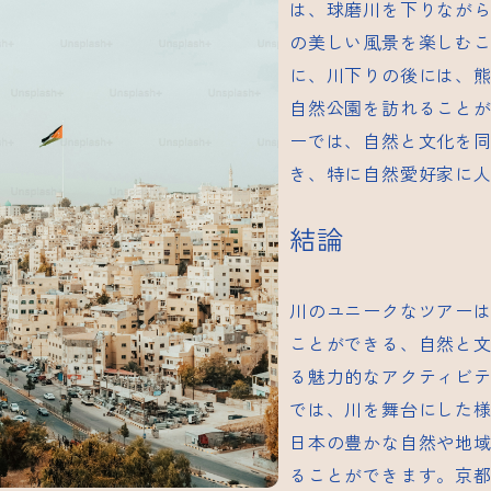
は、球磨川を下りなが
の美しい風景を楽しむ
に、川下りの後には、
自然公園を訪れること
ーでは、自然と文化を
き、特に自然愛好家に
結論
川のユニークなツアー
ことができる、自然と
る魅力的なアクティビ
では、川を舞台にした
日本の豊かな自然や地
ることができます。京