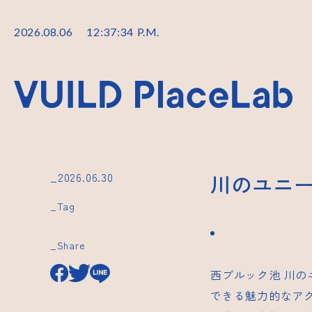
2026
.
08
.
06
12
:
37
:
35
P.M.
_2026.06.30
川のユニー
_Tag
_Share
西ブルック池
川の
できる魅力的なア