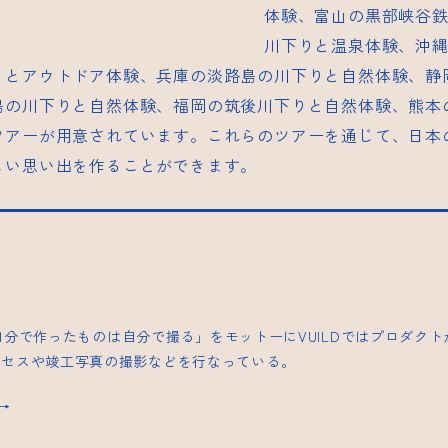
体験、富山の黒部峡谷
川下りと温泉体験、沖
りとアウトドア体験、兵庫の淡路島の川下りと自然体験、静
島の川下りと自然体験、福岡の筑後川下りと自然体験、熊本
ツアーが用意されています。これらのツアーを通じて、日本
しい思い出を作ることができます。
| 「自分で作ったものは自分で撮る」をモットーにVUILDではプロダク
ロセスや竣工写真の撮影などを行なっている。
s→