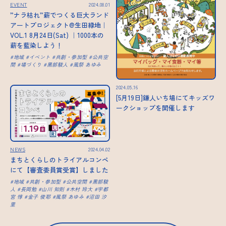
EVENT
2024.08.01
”ナラ枯れ”薪でつくる巨大ランド
アートプロジェクト@生田緑地｜
VOL.1 8月24日(Sat) ｜1000本の
薪を藍染しよう！
地域
イベント
共創・参加型
公共空
間
場づくり
黒部駿人
風祭 あゆみ
2024.05.16
[5月19日]鎌人いち場にてキッズワ
ークショップを開催します
NEWS
2024.04.02
まちとくらしのトライアルコンペ
にて【審査委員賞受賞】しました
地域
共創・参加型
公共空間
黒部駿
人
長岡勉
山川 知則
木村 玲大
宇都
宮 惇
金子 俊耶
風祭 あゆみ
沼田 汐
里