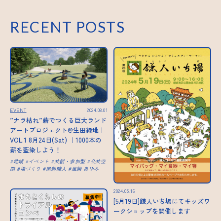
RECENT POSTS
EVENT
2024.08.01
”ナラ枯れ”薪でつくる巨大ランド
アートプロジェクト@生田緑地｜
VOL.1 8月24日(Sat) ｜1000本の
薪を藍染しよう！
地域
イベント
共創・参加型
公共空
間
場づくり
黒部駿人
風祭 あゆみ
2024.05.16
[5月19日]鎌人いち場にてキッズワ
ークショップを開催します