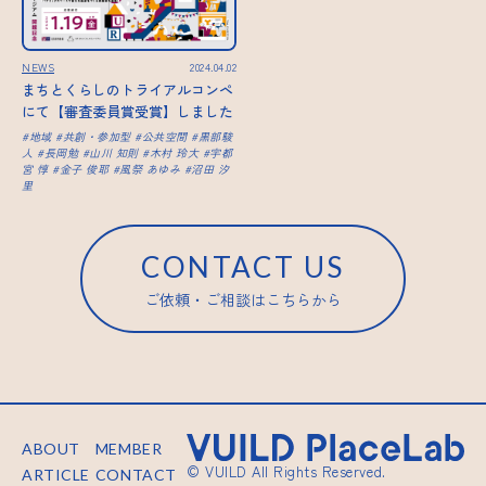
NEWS
2024.04.02
まちとくらしのトライアルコンペ
にて【審査委員賞受賞】しました
地域
共創・参加型
公共空間
黒部駿
人
長岡勉
山川 知則
木村 玲大
宇都
宮 惇
金子 俊耶
風祭 あゆみ
沼田 汐
里
CONTACT US
ご依頼・ご相談はこちらから
ABOUT
MEMBER
© VUILD All Rights Reserved.
ARTICLE
CONTACT