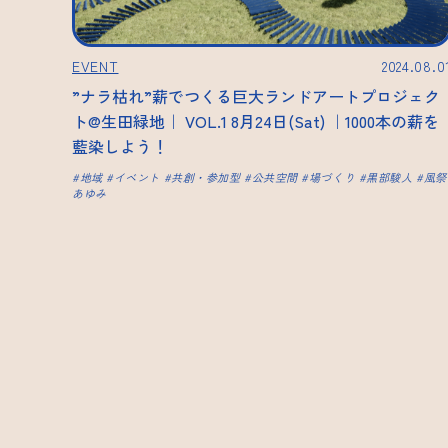
EVENT
2024.08.0
”ナラ枯れ”薪でつくる巨大ランドアートプロジェク
ト@生田緑地｜ VOL.1 8月24日(Sat) ｜1000本の薪を
藍染しよう！
地域
イベント
共創・参加型
公共空間
場づくり
黒部駿人
風祭
あゆみ