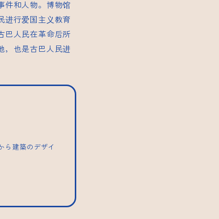
事件和人物。博物馆
民进行爱国主义教育
古巴人民在革命后所
地，也是古巴人民进
。
トから建築のデザイ