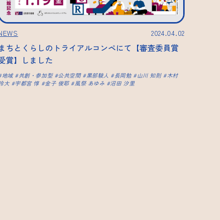
NEWS
2024.04.02
まちとくらしのトライアルコンペにて【審査委員賞
受賞】しました
地域
共創・参加型
公共空間
黒部駿人
長岡勉
山川 知則
木村
玲大
宇都宮 惇
金子 俊耶
風祭 あゆみ
沼田 汐里