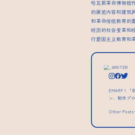
哈瓦那革命博物馆
的展览内容和建筑
和革命传统教育的
经历的社会变革和
行爱国主义教育和
_WRITER
EMARF 
ン、制作プ
Other Post