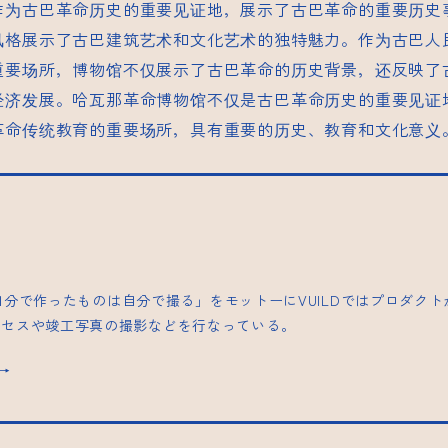
作为古巴革命历史的重要见证地，展示了古巴革命的重要历史
风格展示了古巴建筑艺术和文化艺术的独特魅力。作为古巴人
重要场所，博物馆不仅展示了古巴革命的历史背景，还反映了
经济发展。哈瓦那革命博物馆不仅是古巴革命历史的重要见证
革命传统教育的重要场所，具有重要的历史、教育和文化意义
| 「自分で作ったものは自分で撮る」をモットーにVUILDではプロダク
ロセスや竣工写真の撮影などを行なっている。
s→