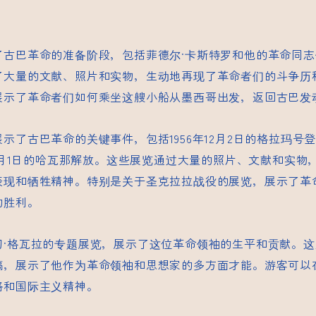
了古巴革命的准备阶段，包括菲德尔·卡斯特罗和他的革命同
了大量的文献、照片和实物，生动地再现了革命者们的斗争历
展示了革命者们如何乘坐这艘小船从墨西哥出发，返回古巴发
示了古巴革命的关键事件，包括1956年12月2日的格拉玛号登
年1月1日的哈瓦那解放。这些展览通过大量的照片、文献和实物
表现和牺牲精神。特别是关于圣克拉拉战役的展览，展示了革
的胜利。
切·格瓦拉的专题展览，展示了这位革命领袖的生平和贡献。
稿，展示了他作为革命领袖和思想家的多方面才能。游客可以
略和国际主义精神。