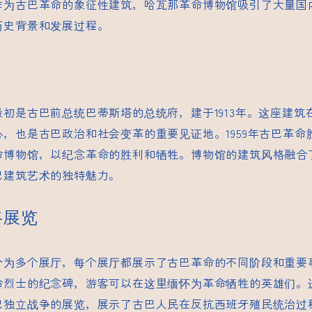
作为古巴革命的象征性建筑，哈瓦那革命博物馆吸引了大量国
历史背景和发展过程。
初是古巴前总统巴蒂斯塔的总统府，建于1913年。这座建筑
，也是古巴政治和社会变革的重要见证地。1959年古巴革命
命博物馆，以纪念革命的胜利和牺牲。博物馆的建筑风格融合
巴建筑艺术的独特魅力。
与展览
分为多个展厅，每个展厅都展示了古巴革命的不同阶段和重要
命烈士的纪念碑，游客可以在这里缅怀为革命牺牲的英雄们。
巴独立战争的展览，展示了古巴人民在反抗西班牙殖民统治过