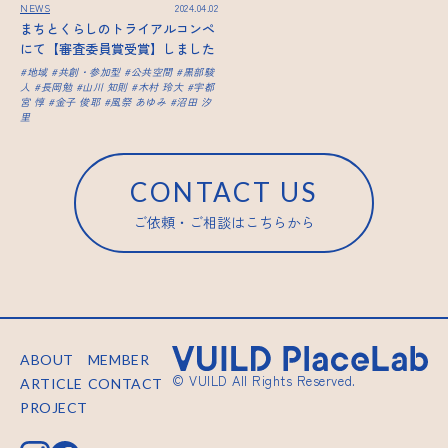
NEWS
2024.04.02
まちとくらしのトライアルコンペ
にて【審査委員賞受賞】しました
地域
共創・参加型
公共空間
黒部駿
人
長岡勉
山川 知則
木村 玲大
宇都
宮 惇
金子 俊耶
風祭 あゆみ
沼田 汐
里
CONTACT US
ご依頼・ご相談はこちらから
ABOUT
MEMBER
© VUILD All Rights Reserved.
ARTICLE
CONTACT
PROJECT