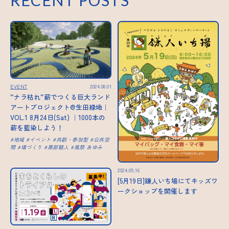
RECENT POSTS
EVENT
2024.08.01
”ナラ枯れ”薪でつくる巨大ランド
アートプロジェクト@生田緑地｜
VOL.1 8月24日(Sat) ｜1000本の
薪を藍染しよう！
地域
イベント
共創・参加型
公共空
間
場づくり
黒部駿人
風祭 あゆみ
2024.05.16
[5月19日]鎌人いち場にてキッズワ
ークショップを開催します