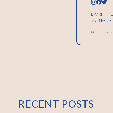
EMARF 
ン、制作プ
Other Post
RECENT POSTS