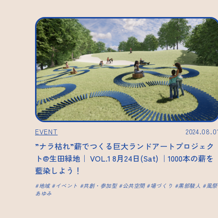
EVENT
2024.08.0
”ナラ枯れ”薪でつくる巨大ランドアートプロジェク
ト@生田緑地｜ VOL.1 8月24日(Sat) ｜1000本の薪を
藍染しよう！
地域
イベント
共創・参加型
公共空間
場づくり
黒部駿人
風祭
あゆみ