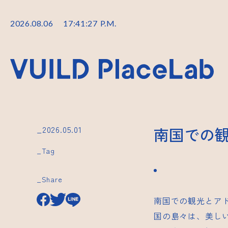
2026
.
08
.
06
17
:
41
:
28
P.M.
_2026.05.01
南国での
_Tag
_Share
南国での観光とア
国の島々は、美し