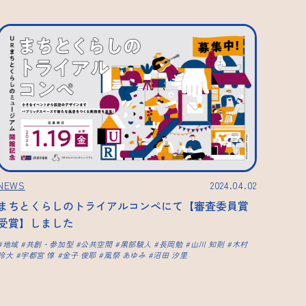
NEWS
2024.04.02
まちとくらしのトライアルコンペにて【審査委員賞
受賞】しました
地域
共創・参加型
公共空間
黒部駿人
長岡勉
山川 知則
木村
玲大
宇都宮 惇
金子 俊耶
風祭 あゆみ
沼田 汐里