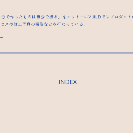
| 「自分で作ったものは自分で撮る」をモットーにVUILDではプロダク
ロセスや竣工写真の撮影などを行なっている。
s→
INDEX