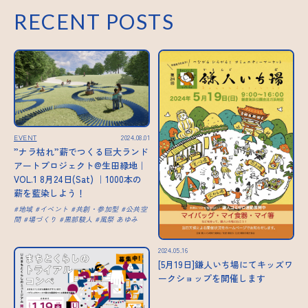
RECENT POSTS
EVENT
2024.08.01
”ナラ枯れ”薪でつくる巨大ランド
アートプロジェクト@生田緑地｜
VOL.1 8月24日(Sat) ｜1000本の
薪を藍染しよう！
地域
イベント
共創・参加型
公共空
間
場づくり
黒部駿人
風祭 あゆみ
2024.05.16
[5月19日]鎌人いち場にてキッズワ
ークショップを開催します