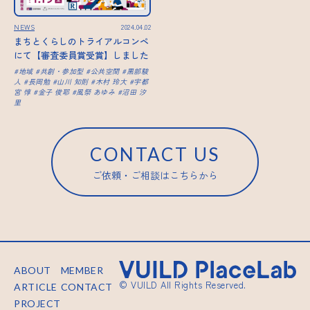
NEWS
2024.04.02
まちとくらしのトライアルコンペ
にて【審査委員賞受賞】しました
地域
共創・参加型
公共空間
黒部駿
人
長岡勉
山川 知則
木村 玲大
宇都
宮 惇
金子 俊耶
風祭 あゆみ
沼田 汐
里
CONTACT US
ご依頼・ご相談はこちらから
ABOUT
MEMBER
© VUILD All Rights Reserved.
ARTICLE
CONTACT
PROJECT