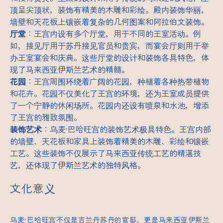
顶呈尖顶状，装饰有精美的木雕和彩绘。殿内装饰华丽，
墙壁和天花板上镶嵌着复杂的几何图案和阿拉伯文装饰。
厅堂
：王宫内设有多个厅堂，用于不同的王室活动。例
如，接见厅用于苏丹接见官员和贵宾，而宴会厅则用于举
办王室宴会和庆典。这些厅堂的设计和装饰各具特色，体
现了马来西亚伊斯兰艺术的精髓。
花园
：王宫周围环绕着广阔的花园，种植着各种热带植物
和花卉。花园不仅美化了王宫的环境，还为王室成员提供
了一个宁静的休闲场所。花园内还设有喷泉和水池，增添
了王宫的雅致氛围。
装饰艺术
：乌麦·巴哈旺宫的装饰艺术极具特色。王宫内部
的墙壁、天花板和家具上装饰着精美的木雕、彩绘和镶嵌
工艺。这些装饰不仅展示了马来西亚传统工艺的精湛技
艺，还体现了伊斯兰艺术的独特风格。
文化意义
乌麦·巴哈旺宫不仅是吉兰丹苏丹的官邸，更是马来西亚伊斯兰