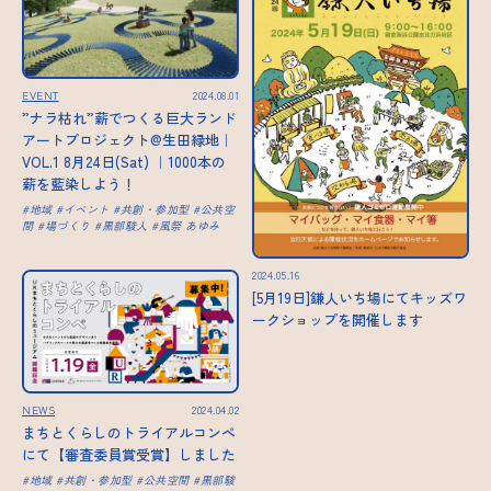
EVENT
2024.08.01
”ナラ枯れ”薪でつくる巨大ランド
アートプロジェクト@生田緑地｜
VOL.1 8月24日(Sat) ｜1000本の
薪を藍染しよう！
地域
イベント
共創・参加型
公共空
間
場づくり
黒部駿人
風祭 あゆみ
2024.05.16
[5月19日]鎌人いち場にてキッズワ
ークショップを開催します
NEWS
2024.04.02
まちとくらしのトライアルコンペ
にて【審査委員賞受賞】しました
地域
共創・参加型
公共空間
黒部駿