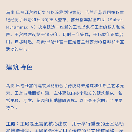
乌麦·巴哈旺宫的历史可以追溯到19世纪。吉兰丹苏丹国在19世
纪经历了政治和社会的重大变革，苏丹穆罕默德四世（Sultan
Muhammad IV）决定建造一座新的王宫以象征王室的权力和威
严。王宫的建设始于1889年，历时三年完成，于1892年正式启
用。自那时起，乌麦·巴哈旺宫一直是吉兰丹苏丹的官邸和王室
活动的中心。
建筑特色
乌麦·巴哈旺宫的建筑风格融合了传统马来建筑和伊斯兰艺术元
素。王宫占地面积广阔，主体建筑由多个独立的建筑组成，包
括主殿、厅堂、花园和其他辅助设施。以下是王宫的几个主要
特色：
主殿
：主殿是王宫的核心建筑，用于举行重要的王室活动
和接待贵宾。主殿的设计采用了传统的马来建筑风格，屋