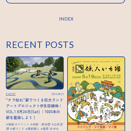
INDEX
RECENT POSTS
EVENT
2024.08.01
”ナラ枯れ”薪でつくる巨大ランド
アートプロジェクト@生田緑地｜
VOL.1 8月24日(Sat) ｜1000本の
薪を藍染しよう！
地域
イベント
共創・参加型
公共空
間
場づくり
黒部駿人
風祭 あゆみ