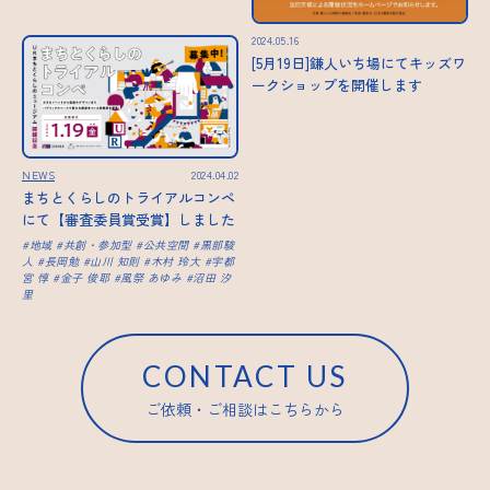
2024.05.16
[5月19日]鎌人いち場にてキッズワ
ークショップを開催します
NEWS
2024.04.02
まちとくらしのトライアルコンペ
にて【審査委員賞受賞】しました
地域
共創・参加型
公共空間
黒部駿
人
長岡勉
山川 知則
木村 玲大
宇都
宮 惇
金子 俊耶
風祭 あゆみ
沼田 汐
里
CONTACT US
ご依頼・ご相談はこちらから