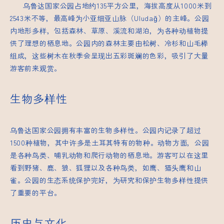
乌鲁达国家公园占地约135平方公里，海拔高度从1000米到
2543米不等，最高峰为小亚细亚山脉（Uludağ）的主峰。公园
内地形多样，包括森林、草原、溪流和湖泊，为各种动植物提
供了理想的栖息地。公园内的森林主要由松树、冷杉和山毛榉
组成，这些树木在秋季会呈现出五彩斑斓的色彩，吸引了大量
游客前来观赏。
生物多样性
乌鲁达国家公园拥有丰富的生物多样性。公园内记录了超过
1500种植物，其中许多是土耳其特有的物种。动物方面，公园
是各种鸟类、哺乳动物和爬行动物的栖息地。游客可以在这里
看到野猪、鹿、狼、狐狸以及各种鸟类，如鹰、猫头鹰和山
雀。公园的生态系统保护完好，为研究和保护生物多样性提供
了重要的平台。
历史与文化