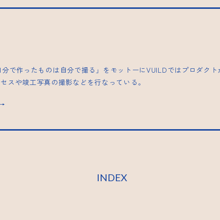
| 「自分で作ったものは自分で撮る」をモットーにVUILDではプロダク
ロセスや竣工写真の撮影などを行なっている。
s→
INDEX