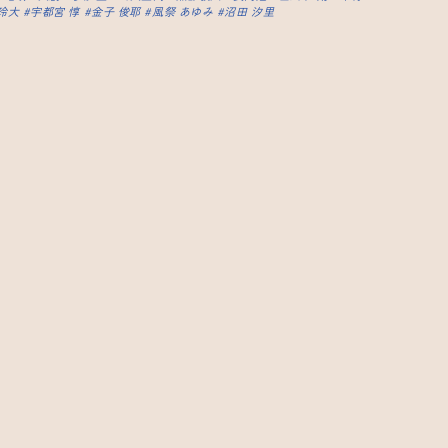
玲大
宇都宮 惇
金子 俊耶
風祭 あゆみ
沼田 汐里