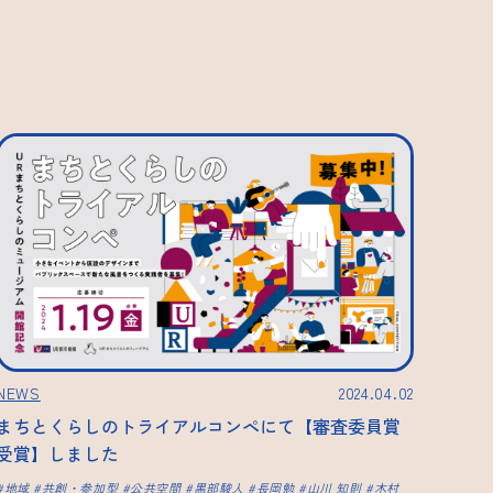
NEWS
2024.04.02
まちとくらしのトライアルコンペにて【審査委員賞
受賞】しました
地域
共創・参加型
公共空間
黒部駿人
長岡勉
山川 知則
木村