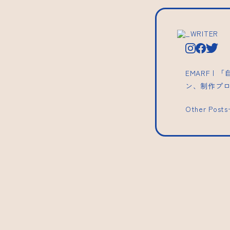
_WRITER
EMARF 
ン、制作プ
Other Post