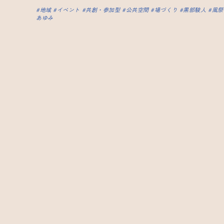
地域
イベント
共創・参加型
公共空間
場づくり
黒部駿人
風祭
あゆみ