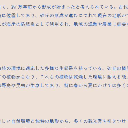
古く、約1万年前から形成が始まったと考えられている。古
陸に位置しており、砂丘の形成が進むにつれて現在の地形が
丘が海岸の防波堤として利用され、地域の漁業や農業に重要
独特の環境に適応した多様な生態系を持っている。砂丘の植
どの植物からなり、これらの植物は乾燥した環境に耐える能
の野鳥や昆虫が生息しており、特に春から夏にかけては多く
美しい自然環境と独特の地形から、多くの観光客を引きつけ