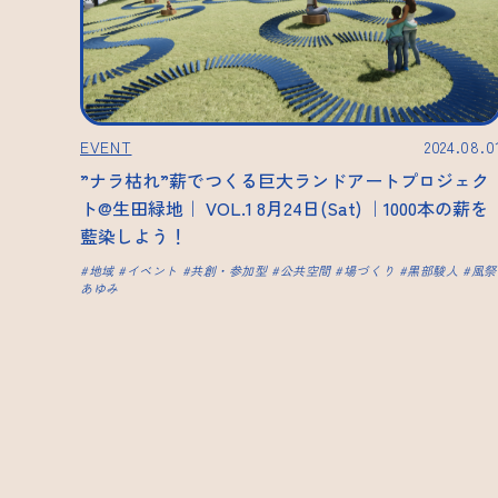
EVENT
2024.08.0
”ナラ枯れ”薪でつくる巨大ランドアートプロジェク
ト@生田緑地｜ VOL.1 8月24日(Sat) ｜1000本の薪を
藍染しよう！
地域
イベント
共創・参加型
公共空間
場づくり
黒部駿人
風祭
あゆみ