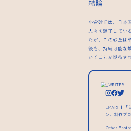
結論
小倉砂丘は、日本
人々を魅了してい
たが、この砂丘は
後も、持続可能な
いくことが期待さ
_WRITER
EMARF 
ン、制作プ
Other Post