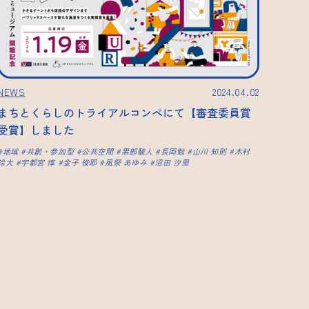
NEWS
2024.04.02
まちとくらしのトライアルコンペにて【審査委員賞
受賞】しました
地域
共創・参加型
公共空間
黒部駿人
長岡勉
山川 知則
木村
玲大
宇都宮 惇
金子 俊耶
風祭 あゆみ
沼田 汐里