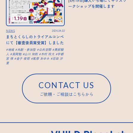
[5月19日]鎌人いち場にてキッズワ
ークショップを開催します
NEWS
2024.04.02
まちとくらしのトライアルコンペ
にて【審査委員賞受賞】しました
地域
共創・参加型
公共空間
黒部駿
人
長岡勉
山川 知則
木村 玲大
宇都
宮 惇
金子 俊耶
風祭 あゆみ
沼田 汐
里
CONTACT US
ご依頼・ご相談はこちらから