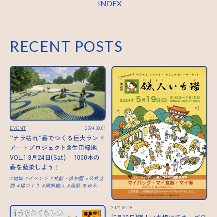
INDEX
RECENT POSTS
EVENT
2024.08.01
”ナラ枯れ”薪でつくる巨大ランド
アートプロジェクト@生田緑地｜
VOL.1 8月24日(Sat) ｜1000本の
薪を藍染しよう！
地域
イベント
共創・参加型
公共空
間
場づくり
黒部駿人
風祭 あゆみ
2024.05.16