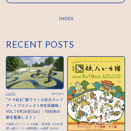
INDEX
RECENT POSTS
EVENT
2024.08.01
”ナラ枯れ”薪でつくる巨大ランド
アートプロジェクト@生田緑地｜
VOL.1 8月24日(Sat) ｜1000本の
薪を藍染しよう！
地域
イベント
共創・参加型
公共空
間
場づくり
黒部駿人
風祭 あゆみ