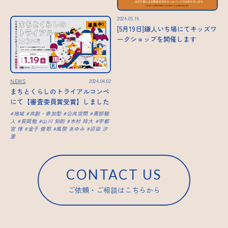
2024.05.16
[5月19日]鎌人いち場にてキッズワ
ークショップを開催します
NEWS
2024.04.02
まちとくらしのトライアルコンペ
にて【審査委員賞受賞】しました
地域
共創・参加型
公共空間
黒部駿
人
長岡勉
山川 知則
木村 玲大
宇都
宮 惇
金子 俊耶
風祭 あゆみ
沼田 汐
里
CONTACT US
ご依頼・ご相談はこちらから