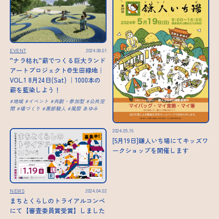
EVENT
2024.08.01
”ナラ枯れ”薪でつくる巨大ランド
アートプロジェクト@生田緑地｜
VOL.1 8月24日(Sat) ｜1000本の
薪を藍染しよう！
地域
イベント
共創・参加型
公共空
間
場づくり
黒部駿人
風祭 あゆみ
2024.05.16
[5月19日]鎌人いち場にてキッズワ
ークショップを開催します
NEWS
2024.04.02
まちとくらしのトライアルコンペ
にて【審査委員賞受賞】しました