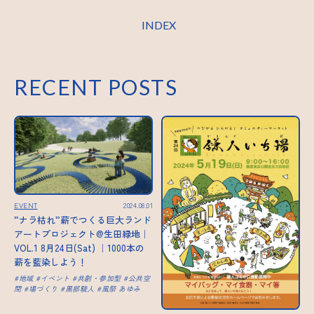
INDEX
RECENT POSTS
EVENT
2024.08.01
”ナラ枯れ”薪でつくる巨大ランド
アートプロジェクト@生田緑地｜
VOL.1 8月24日(Sat) ｜1000本の
薪を藍染しよう！
地域
イベント
共創・参加型
公共空
間
場づくり
黒部駿人
風祭 あゆみ