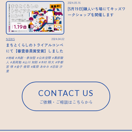
2024.05.16
[5月19日]鎌人いち場にてキッズワ
ークショップを開催します
NEWS
2024.04.02
まちとくらしのトライアルコンペ
にて【審査委員賞受賞】しました
地域
共創・参加型
公共空間
黒部駿
人
長岡勉
山川 知則
木村 玲大
宇都
宮 惇
金子 俊耶
風祭 あゆみ
沼田 汐
里
CONTACT US
ご依頼・ご相談はこちらから