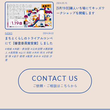
2024.05.16
[5月19日]鎌人いち場にてキッズワ
ークショップを開催します
NEWS
2024.04.02
まちとくらしのトライアルコンペ
にて【審査委員賞受賞】しました
地域
共創・参加型
公共空間
黒部駿
人
長岡勉
山川 知則
木村 玲大
宇都
宮 惇
金子 俊耶
風祭 あゆみ
沼田 汐
里
CONTACT US
ご依頼・ご相談はこちらから