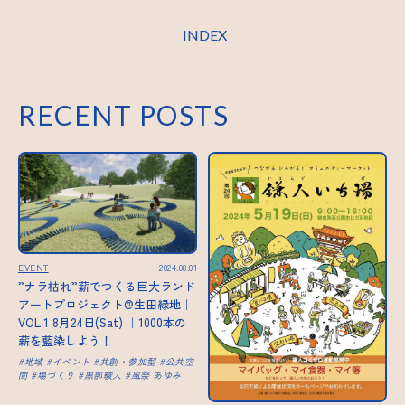
INDEX
RECENT POSTS
EVENT
2024.08.01
”ナラ枯れ”薪でつくる巨大ランド
アートプロジェクト@生田緑地｜
VOL.1 8月24日(Sat) ｜1000本の
薪を藍染しよう！
地域
イベント
共創・参加型
公共空
間
場づくり
黒部駿人
風祭 あゆみ