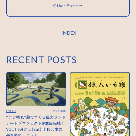
Other Posts→
INDEX
RECENT POSTS
EVENT
2024.08.01
”ナラ枯れ”薪でつくる巨大ランド
アートプロジェクト@生田緑地｜
VOL.1 8月24日(Sat) ｜1000本の
薪を藍染しよう！