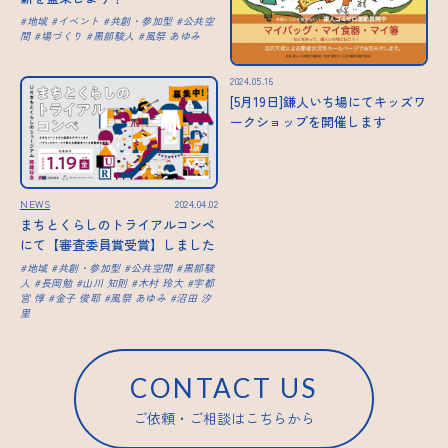
地域
イベント
共創・参加型
公共空
間
場づくり
黒部駿人
風祭 あゆみ
2024.05.16
[5月19日]鎌人いち場にてキッズワ
ークショップを開催します
NEWS
2024.04.02
まちとくらしのトライアルコンペ
にて【審査委員賞受賞】しました
地域
共創・参加型
公共空間
黒部駿
人
長岡勉
山川 知則
木村 玲大
宇都
宮 惇
金子 俊耶
風祭 あゆみ
沼田 汐
里
CONTACT US
ご依頼・ご相談はこちらから