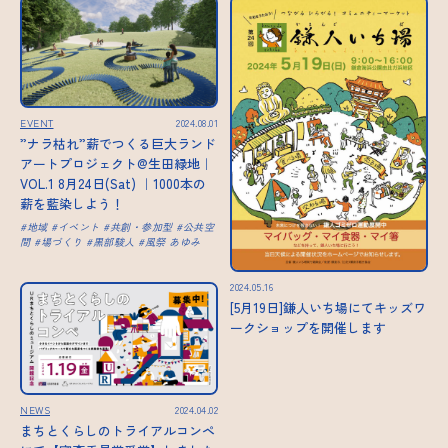
EVENT
2024.08.01
”ナラ枯れ”薪でつくる巨大ランド
アートプロジェクト@生田緑地｜
VOL.1 8月24日(Sat) ｜1000本の
薪を藍染しよう！
地域
イベント
共創・参加型
公共空
間
場づくり
黒部駿人
風祭 あゆみ
2024.05.16
[5月19日]鎌人いち場にてキッズワ
ークショップを開催します
NEWS
2024.04.02
まちとくらしのトライアルコンペ