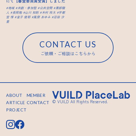
にて【審査委員賞受賞】しました
地域
共創・参加型
公共空間
黒部駿
人
長岡勉
山川 知則
木村 玲大
宇都
宮 惇
金子 俊耶
風祭 あゆみ
沼田 汐
里
CONTACT US
ご依頼・ご相談はこちらから
ABOUT
MEMBER
© VUILD All Rights Reserved.
ARTICLE
CONTACT
PROJECT