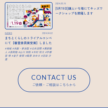
2024.05.16
[5月19日]鎌人いち場にてキッズワ
ークショップを開催します
NEWS
2024.04.02
まちとくらしのトライアルコンペ
にて【審査委員賞受賞】しました
地域
共創・参加型
公共空間
黒部駿
人
長岡勉
山川 知則
木村 玲大
宇都
宮 惇
金子 俊耶
風祭 あゆみ
沼田 汐
里
CONTACT US
ご依頼・ご相談はこちらから