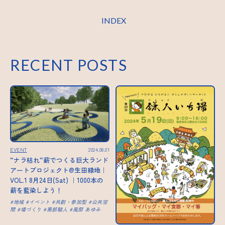
INDEX
RECENT POSTS
EVENT
2024.08.01
”ナラ枯れ”薪でつくる巨大ランド
アートプロジェクト@生田緑地｜
VOL.1 8月24日(Sat) ｜1000本の
薪を藍染しよう！
地域
イベント
共創・参加型
公共空
間
場づくり
黒部駿人
風祭 あゆみ