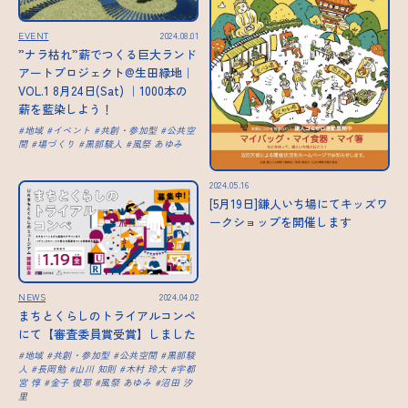
EVENT
2024.08.01
”ナラ枯れ”薪でつくる巨大ランド
アートプロジェクト@生田緑地｜
VOL.1 8月24日(Sat) ｜1000本の
薪を藍染しよう！
地域
イベント
共創・参加型
公共空
間
場づくり
黒部駿人
風祭 あゆみ
2024.05.16
[5月19日]鎌人いち場にてキッズワ
ークショップを開催します
NEWS
2024.04.02
まちとくらしのトライアルコンペ
にて【審査委員賞受賞】しました
地域
共創・参加型
公共空間
黒部駿
人
長岡勉
山川 知則
木村 玲大
宇都
宮 惇
金子 俊耶
風祭 あゆみ
沼田 汐
里