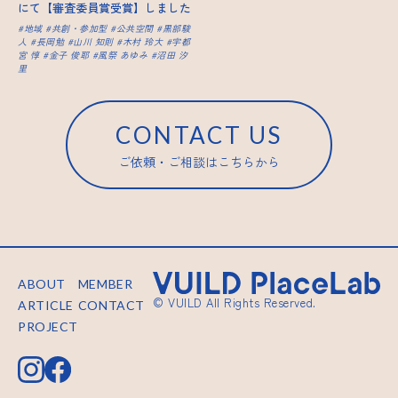
にて【審査委員賞受賞】しました
地域
共創・参加型
公共空間
黒部駿
人
長岡勉
山川 知則
木村 玲大
宇都
宮 惇
金子 俊耶
風祭 あゆみ
沼田 汐
里
CONTACT US
ご依頼・ご相談はこちらから
ABOUT
MEMBER
© VUILD All Rights Reserved.
ARTICLE
CONTACT
PROJECT