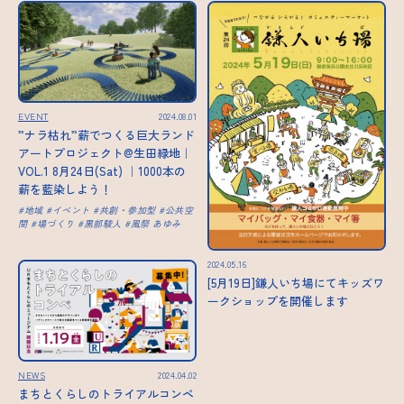
EVENT
2024.08.01
”ナラ枯れ”薪でつくる巨大ランド
アートプロジェクト@生田緑地｜
VOL.1 8月24日(Sat) ｜1000本の
薪を藍染しよう！
地域
イベント
共創・参加型
公共空
間
場づくり
黒部駿人
風祭 あゆみ
2024.05.16
[5月19日]鎌人いち場にてキッズワ
ークショップを開催します
NEWS
2024.04.02
まちとくらしのトライアルコンペ