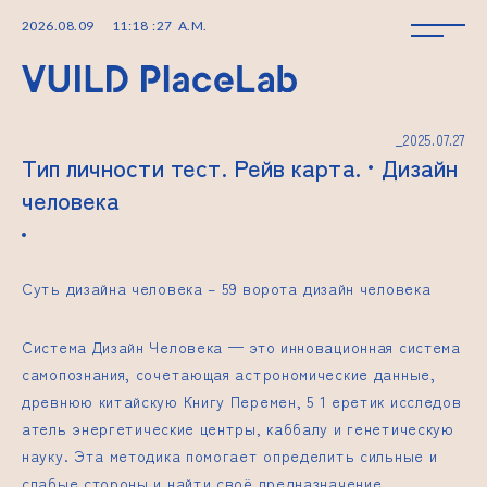
2026
.
08
.
09
11
:
18
:
28
A.M.
_2025.07.27
Тип личности тест. Рейв карта. • Дизайн
человека
Суть дизайна человека –
59 ворота дизайн человека
Система Дизайн Человека — это инновационная система
самопознания, сочетающая астрономические данные,
древнюю китайскую Книгу Перемен,
5 1 еретик исследов
атель
энергетические центры, каббалу и генетическую
науку. Эта методика помогает определить сильные и
слабые стороны и найти своё предназначение.