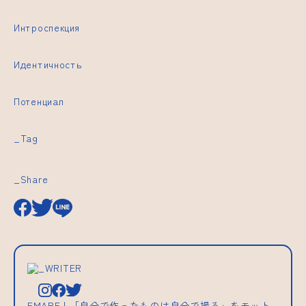
Интроспекция
Идентичность
Потенциал
_Tag
_Share
_WRITER
EMARF | 「自分で作ったものは自分で撮る」をモット