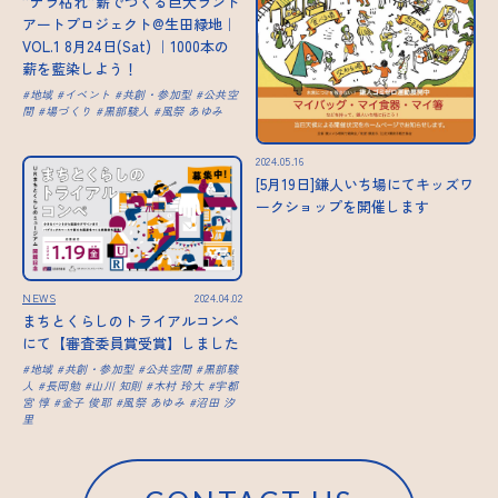
”ナラ枯れ”薪でつくる巨大ランド
アートプロジェクト@生田緑地｜
VOL.1 8月24日(Sat) ｜1000本の
薪を藍染しよう！
地域
イベント
共創・参加型
公共空
間
場づくり
黒部駿人
風祭 あゆみ
2024.05.16
[5月19日]鎌人いち場にてキッズワ
ークショップを開催します
NEWS
2024.04.02
まちとくらしのトライアルコンペ
にて【審査委員賞受賞】しました
地域
共創・参加型
公共空間
黒部駿
人
長岡勉
山川 知則
木村 玲大
宇都
宮 惇
金子 俊耶
風祭 あゆみ
沼田 汐
里