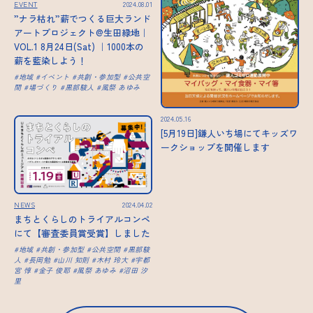
EVENT
2024.08.01
”ナラ枯れ”薪でつくる巨大ランド
アートプロジェクト@生田緑地｜
VOL.1 8月24日(Sat) ｜1000本の
薪を藍染しよう！
地域
イベント
共創・参加型
公共空
間
場づくり
黒部駿人
風祭 あゆみ
2024.05.16
[5月19日]鎌人いち場にてキッズワ
ークショップを開催します
NEWS
2024.04.02
まちとくらしのトライアルコンペ
にて【審査委員賞受賞】しました
地域
共創・参加型
公共空間
黒部駿
人
長岡勉
山川 知則
木村 玲大
宇都
宮 惇
金子 俊耶
風祭 あゆみ
沼田 汐
里