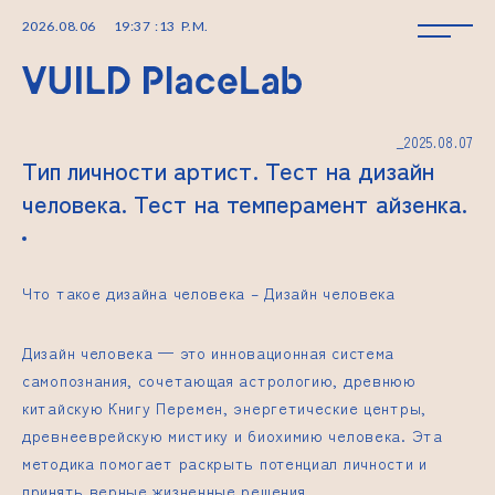
2026
.
08
.
06
19
:
37
:
13
P.M.
_2025.08.07
Тип личности артист. Тест на дизайн
человека. Тест на темперамент айзенка.
Что такое дизайна человека –
Дизайн человека
Дизайн человека
— это инновационная система
самопознания, сочетающая астрологию, древнюю
китайскую Книгу Перемен, энергетические центры,
древнееврейскую мистику и биохимию человека. Эта
методика помогает раскрыть потенциал личности и
принять верные жизненные решения.