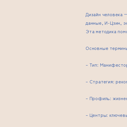
Дизайн человека
—
данные, И-Цзин, 
Эта методика пом
Основные термины
– Тип: Манифесто
– Стратегия: рек
– Профиль: жизне
– Центры: ключевы