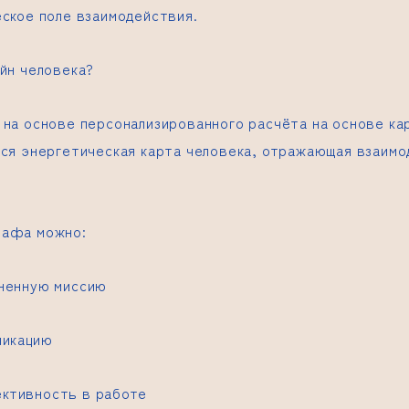
еское поле взаимодействия.
айн человека?
 на основе персонализированного расчёта на основе ка
тся энергетическая карта человека, отражающая взаимо
рафа можно:
ненную миссию
никацию
ктивность в работе