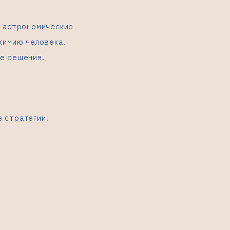
я астрономические
химию человека.
е решения.
 стратегии.