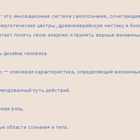
 это инновационная система самопознания, сочетающа
энергетические центры, древнееврейскую мистику и био
огает понять свою энергию и принять верные жизненны
 дизайна человека
р — ключевая характеристика, определяющий жизненные
омендованный путь действий.
нная роль.
е области сознания и тела.