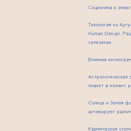
Соционика и энер
Типология по Ауг
Human Design. Ра
селезенки.
Влияние космогра
Астрологическая 
планет в момент 
Солнце и Земля ф
активируют разли
Кармическая схем