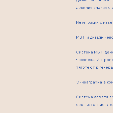
древние знания с
Интеграция с изв
MBTI и дизайн чел
Система MBTI дем
человека. Интров
тяготеют к генер
Эннеаграмма в кон
Система девяти а
соответствие в к