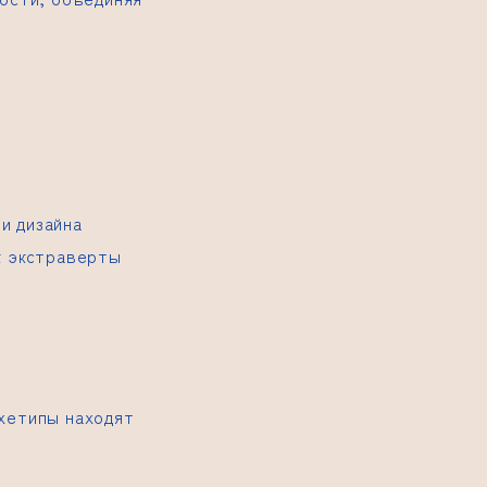
и дизайна
к экстраверты
рхетипы находят