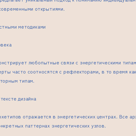
 современными открытиями.
естными методиками
овека
онстрирует любопытные связи с энергетическими типам
ерты часто соотносятся с рефлекторами, в то время ка
аторным типам.
тексте дизайна
рхетипов отражается в энергетических центрах. Все а
онкретных паттернах энергетических узлов.