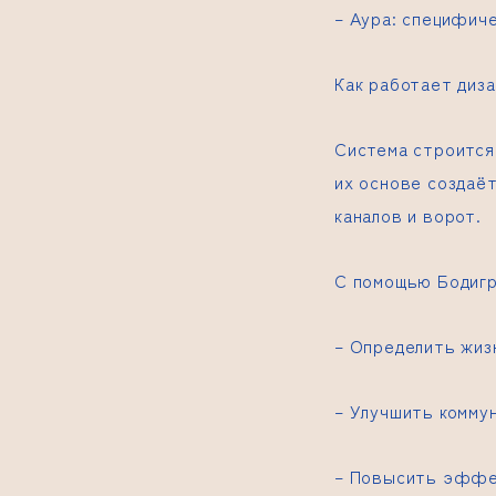
– Аура: специфич
Как работает диз
Система строится
их основе создаё
каналов и ворот.
С помощью Бодиг
– Определить жиз
– Улучшить комму
– Повысить эффе