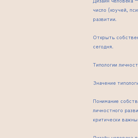
Дизайн человека
—
число {коучей, пс
развитии.
Открыть собствен
сегодня.
Типологии личност
Значение типологи
Понимание собств
личностного разв
критически важны
Дизайн человека
п