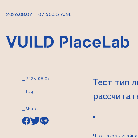
2026
.
08
.
07
07
:
50
:
56
A.M.
_2025.08.07
Тест тип л
_Tag
рассчитат
_Share
Что такое дизайна