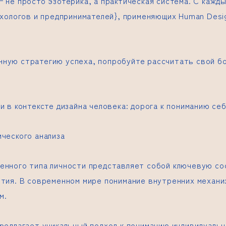
 не просто эзотерика, а практическая система. С кажд
ихологов и предпринимателей}, применяющих Human Desi
ную стратегию успеха, попробуйте рассчитать свой б
и в контексте дизайна человека: дорога к пониманию се
ческого анализа
енного типа личности представляет собой ключевую с
ития. В современном мире понимание внутренних механи
м.
редлагает уникальный подход к пониманию индивидуаль