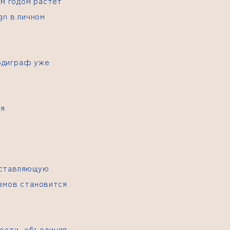
ым годом растёт
gn в личном
одиграф уже
бя
оставляющую
змов становится
ности, объединяя