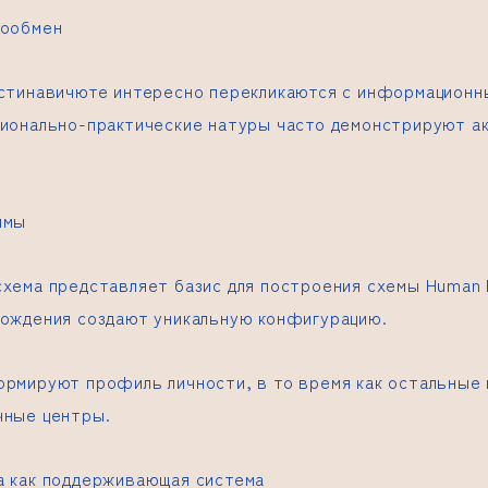
гообмен
устинавичюте интересно перекликаются с информационн
ционально-практические натуры часто демонстрируют а
ммы
схема представляет базис для построения схемы Human 
рождения создают уникальную конфигурацию.
ормируют профиль личности, в то время как остальные
чные центры.
а как поддерживающая система