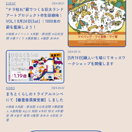
EVENT
2024.08.01
”ナラ枯れ”薪でつくる巨大ランド
アートプロジェクト@生田緑地｜
VOL.1 8月24日(Sat) ｜1000本の
薪を藍染しよう！
地域
イベント
共創・参加型
公共空
間
場づくり
黒部駿人
風祭 あゆみ
2024.05.16
[5月19日]鎌人いち場にてキッズワ
ークショップを開催します
NEWS
2024.04.02
まちとくらしのトライアルコンペ
にて【審査委員賞受賞】しました
地域
共創・参加型
公共空間
黒部駿
人
長岡勉
山川 知則
木村 玲大
宇都
宮 惇
金子 俊耶
風祭 あゆみ
沼田 汐
里